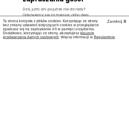
Dziś, jutro ani pojutrze nie da rady?
Odezwiemy się za miesiąc albo dwa.
Wydawcy programów są mistrzami sztuki
Ta strona korzysta z plików cookies. Korzystając ze strony
Zamknij
X
bez zmiany ustawień dotyczących cookies w przeglądarce
zapraszania gości.
zgadzasz się na zapisywanie ich w pamięci urządzenia.
Dodatkowo, korzystając ze strony, akceptujesz
klauzulę
przetwarzania danych osobowych
. Więcej informacji w
Regulaminie
.