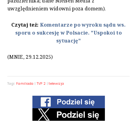
października; dane Nielsen Media z
uwzględnieniem widowni poza domem).
Czytaj też:
Komentarze po wyroku sądu ws.
sporu o sukcesję w Polsacie. "Uspokoi to
sytuację"
(MNIE, 29.12.2025)
Tagi:
Familiada
|
TVP 2
|
telewizja