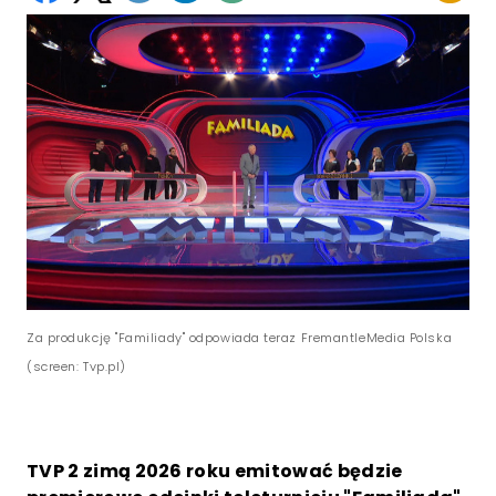
Za produkcję "Familiady" odpowiada teraz FremantleMedia Polska
(screen: Tvp.pl)
TVP 2 zimą 2026 roku emitować będzie