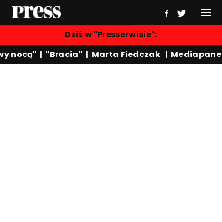
Dziś w "Presserwisie":
wy nocą"
|
"Bracia"
|
Marta Fiedczak
|
Mediapane
ał Doroty Wysockiej-Schnepf 
25, 07:07