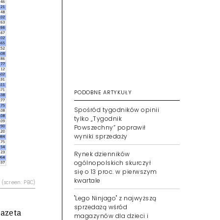
PODOBNE ARTYKUŁY
Spośród tygodników opinii
tylko „Tygodnik
Powszechny” poprawił
wyniki sprzedaży
Rynek dzienników
ogólnopolskich skurczył
się o 13 proc. w pierwszym
kwartale
 (screen: PBC)
"Lego Ninjago" z najwyższą
sprzedażą wśród
Gazeta
magazynów dla dzieci i