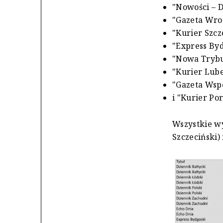
"Nowości – D
"Gazeta Wroc
"Kurier Szcze
"Express Byd
"Nowa Trybun
"Kurier Lubel
"Gazeta Wspó
i "Kurier Por
Wszystkie wy
Szczeciński)