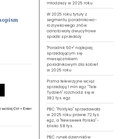
młodzieży w 2025 roku
W 2025 roku tytuły z
asopism
segmentu poradnikowo-
rozrywkowego znów
odnotowały dwucyfrowe
spadki sprzedaży
"Poradnik 50+" najlepiej
sprzedającym się
miesięcznikiem
poradnikowym dla kobiet
w 2025 roku
Pisma telewizyjne wciąż
sprzedają 1 mln egz. "Tele
Tydzień" rozchodzi się w
382 tys. egz.
PBC: "Polityka" sprzedawała
 wciśnij Ctrl + Enter
w 2025 roku prawie 72 tys.
egz., a "Newsweek Polska" -
blisko 58 tys.
PBC: rynek dzienników