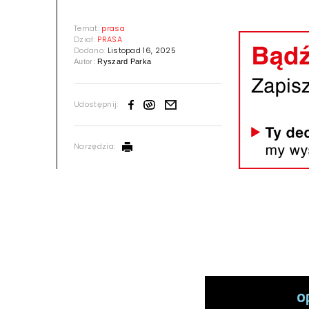
Temat:
prasa
Dział:
PRASA
Dodano:
Listopad 16, 2025
Autor:
Ryszard Parka
Udostępnij:
Narzędzia: