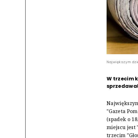
Największym dzie
W trzecim k
sprzedawały
Największym
"Gazeta Pomo
(spadek o 18
miejscu jest
trzecim "Gło