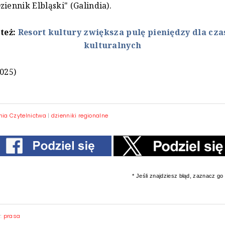
ziennik Elbląski" (Galindia).
 też:
Resort kultury zwiększa pulę pieniędzy dla cz
kulturalnych
2025)
nia Czytelnictwa
|
dzienniki regionalne
* Jeśli znajdziesz błąd, zaznacz go i
y:
prasa