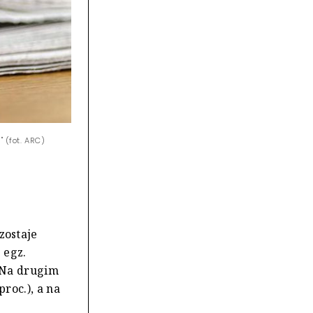
 (fot. ARC)
zostaje
 egz.
 Na drugim
roc.), a na