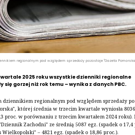
nnikiem regionalnym pod względem sprzedaży pozostaje "Gazeta Pomorska"
wartale 2025 roku wszystkie dzienniki regionalne
 się gorzej niż rok temu – wynika z danych PBC.
 dziennikiem regionalnym pod względem sprzedaży po
rska", której średnia w trzecim kwartale wyniosła 8036
,3 proc. w porównaniu z trzecim kwartałem 2024 roku).
 "Dziennik Zachodni" ze średnią 5087 egz. (spadek o 17,4 p
s Wielkopolski" – 4821 egz. (spadek o 18,86 proc.).