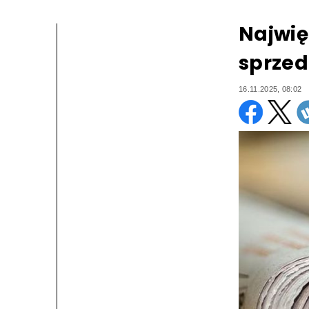
Najwię
sprzeda
16.11.2025, 08:02