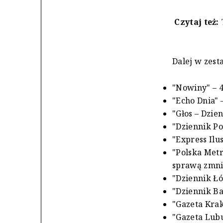
Czytaj też:
Dalej w zest
"Nowiny" – 4
"Echo Dnia" –
"Głos – Dzie
"Dziennik Pol
"Express Ilu
"Polska Metr
sprawą zmnie
"Dziennik Łód
"Dziennik Bał
"Gazeta Krak
"Gazeta Lubu