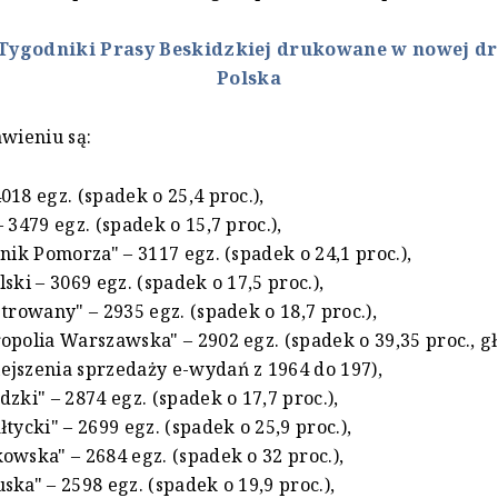
Tygodniki Prasy Beskidzkiej drukowane w nowej d
Polska
awieniu są:
018 egz. (spadek o 25,4 proc.),
 3479 egz. (spadek o 15,7 proc.),
nnik Pomorza" – 3117 egz. (spadek o 24,1 proc.),
ski – 3069 egz. (spadek o 17,5 proc.),
strowany" – 2935 egz. (spadek o 18,7 proc.),
opolia Warszawska" – 2902 egz. (spadek o 39,35 proc., g
jszenia sprzedaży e-wydań z 1964 do 197),
zki" – 2874 egz. (spadek o 17,7 proc.),
tycki" – 2699 egz. (spadek o 25,9 proc.),
owska" – 2684 egz. (spadek o 32 proc.),
ska" – 2598 egz. (spadek o 19,9 proc.),