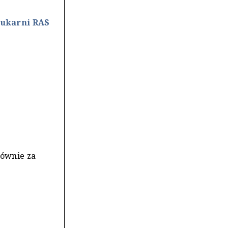
rukarni RAS
łównie za