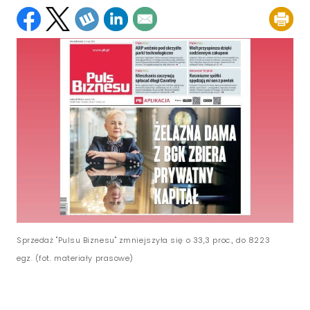
Sprzedaż "Pulsu Biznesu" zmniejszyła się o 33,3 proc., do 8223
egz. (fot. materiały prasowe)