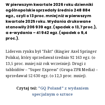
W pierwszym kwartale 2026 roku dzienniki
ogólnopolskie sprzedały średnio 248 884
egz., czyli o 13 proc. mniej niż w pierwszym
kwartale 2025 roku. Wydania drukowane
stanowiły 206 939 egz. (spadek o 13,7 proc.),
a e-wydania – 41 942 egz. (spadek o 9,4
proc.).
Liderem rynku był "Fakt" (Ringier Axel Springer
Polska), który sprzedawał średnio 92 163 egz. (o
13,5 proc. mniej niż rok wcześniej). Drugi z
tabloidów – "Super Express" (Grupa ZPR Media) –
sprzedawał 52 630 egz. (o 12,3 proc. mniej).
Czytaj też:
"GQ Poland" z wydaniem
specjalnym o sztuce