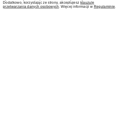
Dodatkowo, korzystając ze strony, akceptujesz
klauzulę
przetwarzania danych osobowych
. Więcej informacji w
Regulaminie
.
Sąd: Meta musi zapłacić
567 mln dolarów za brak