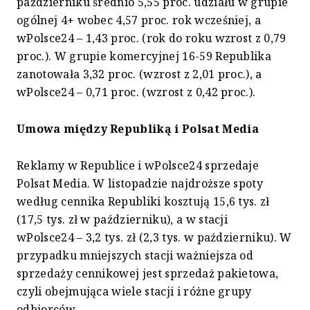
październiku średnio 5,55 proc. udziału w grupie
ogólnej 4+ wobec 4,57 proc. rok wcześniej, a
wPolsce24 – 1,43 proc. (rok do roku wzrost z 0,79
proc.). W grupie komercyjnej 16-59 Republika
zanotowała 3,32 proc. (wzrost z 2,01 proc.), a
wPolsce24 – 0,71 proc. (wzrost z 0,42 proc.).
Umowa między Republiką i Polsat Media
Reklamy w Republice i wPolsce24 sprzedaje
Polsat Media. W listopadzie najdroższe spoty
według cennika Republiki kosztują 15,6 tys. zł
(17,5 tys. zł w październiku), a w stacji
wPolsce24 – 3,2 tys. zł (2,3 tys. w październiku). W
przypadku mniejszych stacji ważniejsza od
sprzedaży cennikowej jest sprzedaż pakietowa,
czyli obejmująca wiele stacji i różne grupy
odbiorców.