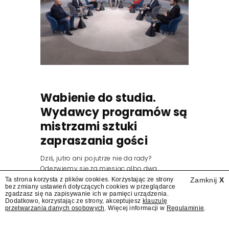
Wabienie do studia.
Wydawcy programów są
mistrzami sztuki
zapraszania gości
Dziś, jutro ani pojutrze nie da rady?
Odezwiemy się za miesiąc albo dwa.
Wydawcy programów są mistrzami sztuki
Ta strona korzysta z plików cookies. Korzystając ze strony
Zamknij
X
bez zmiany ustawień dotyczących cookies w przeglądarce
zapraszania gości.
zgadzasz się na zapisywanie ich w pamięci urządzenia.
Dodatkowo, korzystając ze strony, akceptujesz
klauzulę
przetwarzania danych osobowych
. Więcej informacji w
Regulaminie
.