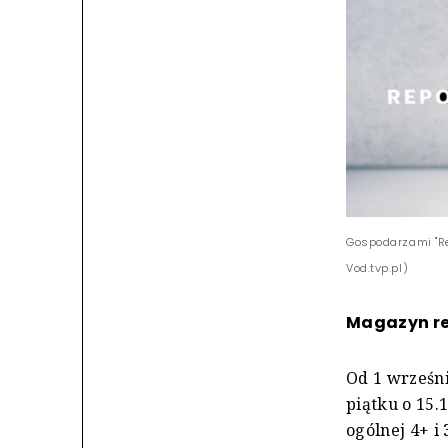
Gospodarzami "Re
Vod.tvp.pl)
Magazyn rep
Od 1 wrześn
piątku o 15.
ogólnej 4+ i