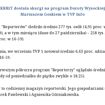
:
KRRiT dostała skargi na program Doroty Wysockiej
Mariuszem Goskiem w TVP Info
"Reporterów" śledziło średnio 277 tys. osób (4,91 proc. w
), a w tym miesiącu (dane do 27 października) – 258 tys. 
roc. w 16-59).
ia, we wrześniu TVP 1 notował średnio 6,63 proc. udzia
16-59.
erwszym półroczu program "Reporterzy" oglądało średnio
y od poniedziałku do piątku zwykle o 18.25).
 to codzienny magazyn reporterski. Jego gospodarzami
acek Pawlewski i Agnieszka Górniakowska.