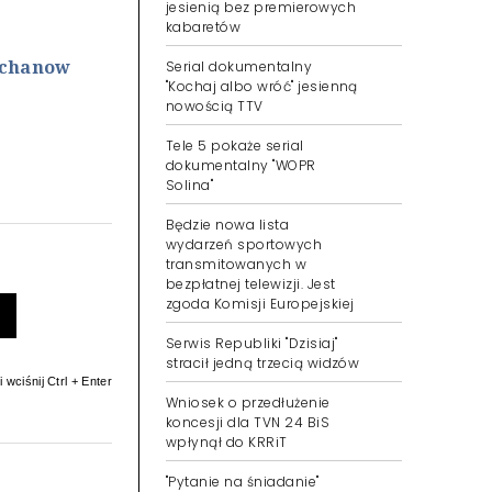
jesienią bez premierowych
kabaretów
uchanow
Serial dokumentalny
"Kochaj albo wróć" jesienną
nowością TTV
Tele 5 pokaże serial
dokumentalny "WOPR
Solina"
Będzie nowa lista
wydarzeń sportowych
transmitowanych w
bezpłatnej telewizji. Jest
zgoda Komisji Europejskiej
Serwis Republiki "Dzisiaj"
stracił jedną trzecią widzów
 wciśnij Ctrl + Enter
Wniosek o przedłużenie
koncesji dla TVN 24 BiS
wpłynął do KRRiT
"Pytanie na śniadanie"