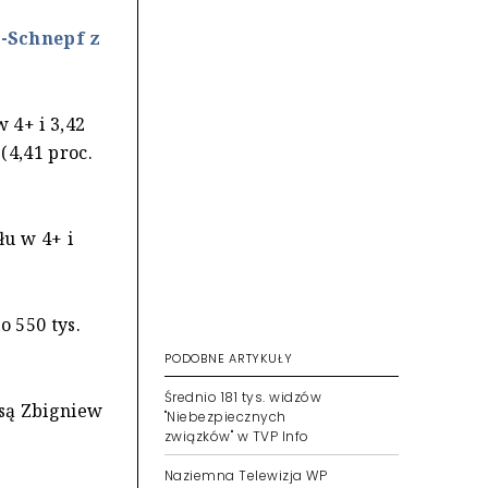
-Schnepf z
 4+ i 3,42
(4,41 proc.
łu w 4+ i
 550 tys.
PODOBNE ARTYKUŁY
Średnio 181 tys. widzów
 są Zbigniew
"Niebezpiecznych
związków" w TVP Info
Naziemna Telewizja WP