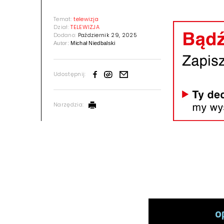
Temat:
telewizja
Dział:
TELEWIZJA
Dodano:
Październik 29, 2025
Autor:
Michał Niedbalski
Udostępnij:
Narzędzia: