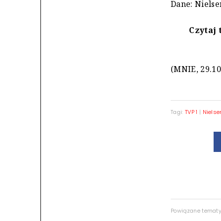
Dane: Nielse
Czytaj 
(MNIE, 29.10
Tagi:
TVP 1
|
Nielse
Powiązane temat