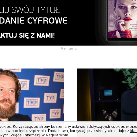
Reklama
cookies. Korzystając ze strony bez zmiany ustawień dotyczących cookies w prz
 ich w pamięci urządzenia. Dodatkowo, korzystając ze strony, akceptujesz
kla
owych
. Więcej informacji w
Regulaminie
.