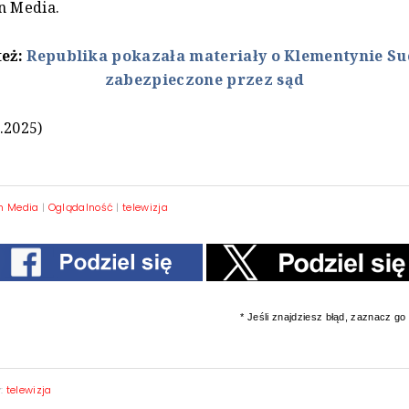
n Media.
też:
Republika pokazała materiały o Klementynie S
zabezpieczone przez sąd
.2025)
n Media
|
Oglądalność
|
telewizja
* Jeśli znajdziesz błąd, zaznacz go i
y:
telewizja