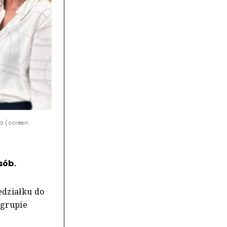
a (screen:
sób.
edziałku do
 grupie