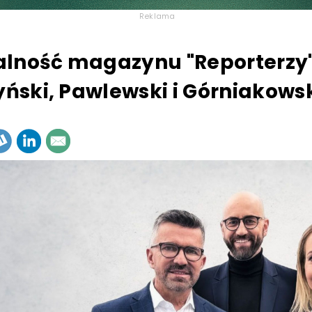
Reklama
lność magazynu "Reporterzy"
zyński, Pawlewski i Górniakows