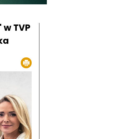
 w TVP
ka