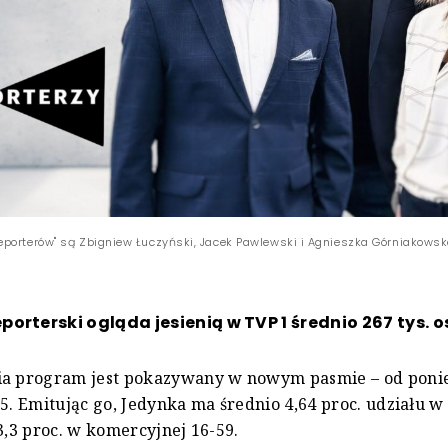
porterów" są Zbigniew Łuczyński, Jacek Pawlewski i Agnieszka Górniakowsk
orterski ogląda jesienią w TVP 1 średnio 267 tys. o
ia program jest pokazywany w nowym pasmie – od poni
15. Emitując go, Jedynka ma średnio 4,64 proc. udziału w
 3,3 proc. w komercyjnej 16-59.