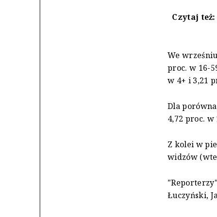
Czytaj też
We wrześniu 
proc. w 16-59
w 4+ i 3,21 p
Dla porównan
4,72 proc. w 
Z kolei w pi
widzów (wted
"Reporterzy"
Łuczyński, J