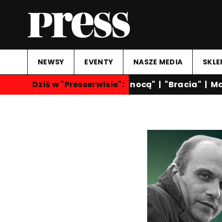
NEWSY
EVENTY
NASZE MEDIA
SKLE
Dziś w "Presserwisie":
"Rozmowy nocą"
|
"Bracia"
|
Mart