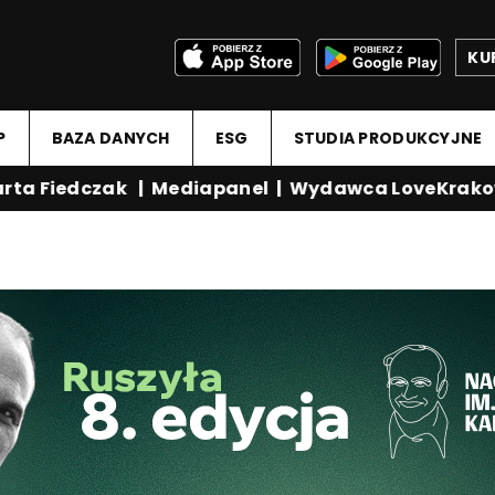
KU
P
BAZA DANYCH
ESG
STUDIA PRODUKCYJNE
a Fiedczak
|
Mediapanel
|
Wydawca LoveKrakow.