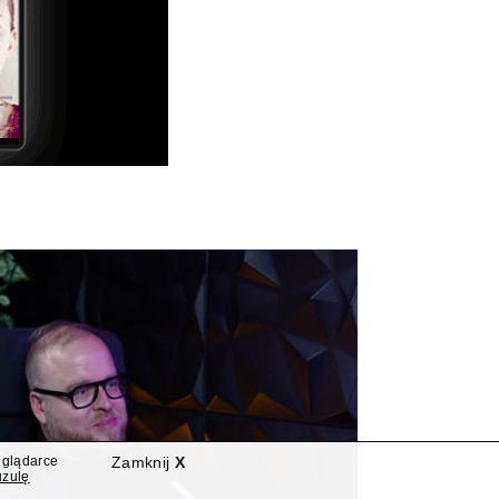
eglądarce
Zamknij
X
uzulę