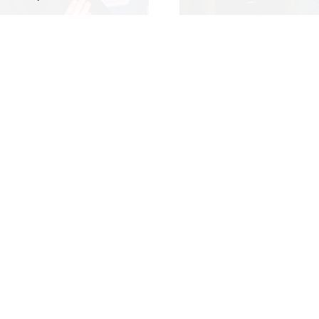
 poniedziałku
Były rzecznik MS
liusza Osterwy w
członkini KRRiT 
Do Krajowej Rady Radiofonii i Te
Ministerstwa Spraw Zagraniczn
kiej, w poniedziałek 10 sierpnia
dowiedział się "Presserwis".
za Osterwy w Lublinie – dowiedział