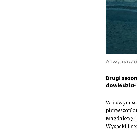
W nowym sezonie 
Drugi sezon
dowiedział 
W nowym sez
pierwszopla
Magdalenę C
Wysocki i re