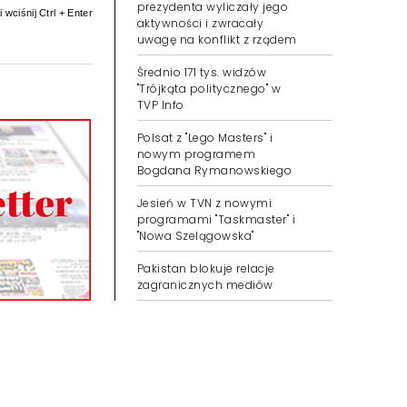
prezydenta wyliczały jego
 wciśnij Ctrl + Enter
aktywności i zwracały
uwagę na konflikt z rządem
Średnio 171 tys. widzów
"Trójkąta politycznego" w
TVP Info
Polsat z "Lego Masters" i
nowym programem
Bogdana Rymanowskiego
Jesień w TVN z nowymi
programami "Taskmaster" i
"Nowa Szelągowska"
Pakistan blokuje relacje
zagranicznych mediów