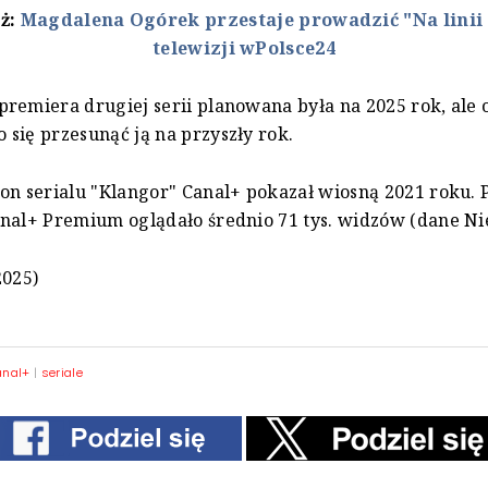
eż:
Magdalena Ogórek przestaje prowadzić "Na linii
telewizji wPolsce24
remiera drugiej serii planowana była na 2025 rok, ale 
się przesunąć ją na przyszły rok.
on serialu "Klangor" Canal+ pokazał wiosną 2021 roku.
nal+ Premium oglądało średnio 71 tys. widzów (dane Ni
2025)
anal+
|
seriale