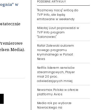
PODOBNE ARTYKUŁY
 ognia" w
"Rozmowy nocą" wrócą do
TVP Info, ale będą
emitowane w weekendy
ostatecznie
Mikołaj Lizut poprowadzi w
TVP Info program
"Salonowiec"
 Premierowe
Rafał Zalewski autorem
elsen Media).
nowego programu
kryminalnego w Polsat
News
Netflix liderem serwisów
streamingowych, Player
miał 20 proc.
odwiedzających mniej
Newsmax Polska w ofercie
platformy Avios
Media rok po wyborze
Nawrockiego na