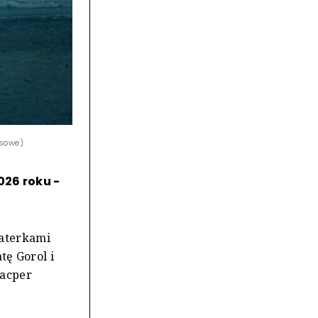
asowe)
026 roku -
haterkami
ę Gorol i
Kacper