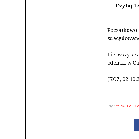
Czytaj t
Początkowo p
zdecydowano 
Pierwszy sez
odcinki w Ca
(KOZ, 02.10.
Tagi:
telewizja
|
C