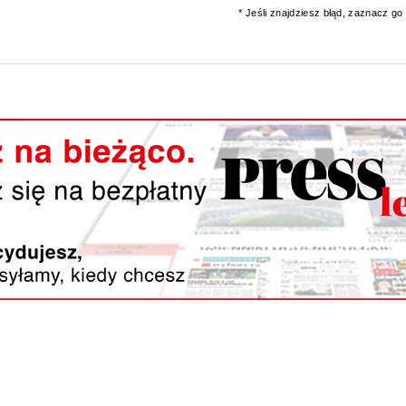
* Jeśli znajdziesz błąd, zaznacz go i