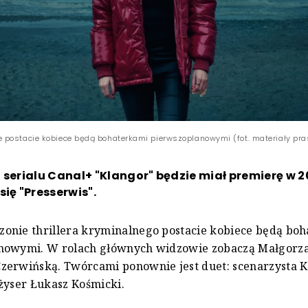
postacie kobiece będą bohaterkami pierwszoplanowymi (fot. materiały pr
 serialu Canal+ "Klangor" będzie miał premierę w 2
się "Presserwis".
onie thrillera kryminalnego postacie kobiece będą bo
nowymi. W rolach głównych widzowie zobaczą Małgorzat
zerwińską. Twórcami ponownie jest duet: scenarzysta 
żyser Łukasz Kośmicki.