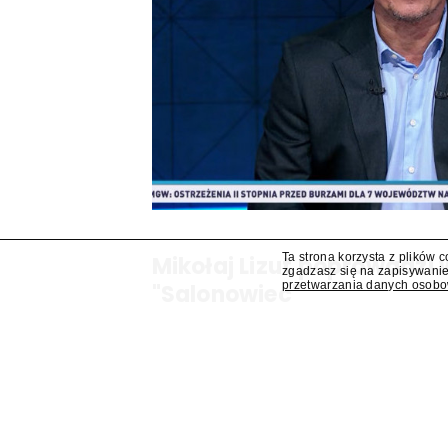
Ta strona korzysta z plików 
Mikołaj Lizut poprowadzi
zgadzasz się na zapisywanie
przetwarzania danych osob
"Salonowiec"
W jesiennej ramówce TVP Info pojawi się prog
Mikołaj Lizut – ustalił "Presserwis".