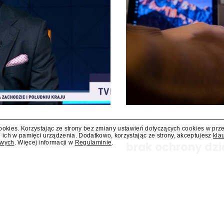
cookies. Korzystając ze strony bez zmiany ustawień dotyczących cookies w prz
 w TVP Info program
Sąd: Meta musi z
 ich w pamięci urządzenia. Dodatkowo, korzystając ze strony, akceptujesz
kla
owych
. Więcej informacji w
Regulaminie
.
brak ochrony dzi
ram "Salonowiec". Poprowadzi go
Sąd w amerykańskim stanie No
zapłacenie kolejnych 567 mln d
zagrożeniami, jakie jej platfor
nałożona na tę firmę w...