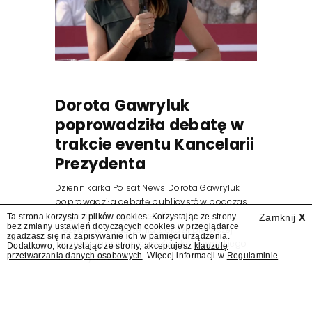
Dorota Gawryluk
poprowadziła debatę w
trakcie eventu Kancelarii
Prezydenta
Dziennikarka Polsat News Dorota Gawryluk
poprowadziła debatę publicystów podczas
zorganizowanego przez Kancelarię
Ta strona korzysta z plików cookies. Korzystając ze strony
Zamknij
X
bez zmiany ustawień dotyczących cookies w przeglądarce
Prezydenta wydarzenia z okazji pierwszej
zgadzasz się na zapisywanie ich w pamięci urządzenia.
rocznicy zaprzysiężenia Karola Nawrockiego
Dodatkowo, korzystając ze strony, akceptujesz
klauzulę
przetwarzania danych osobowych
. Więcej informacji w
Regulaminie
.
na prezydenta.