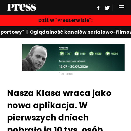
Dziś w "Presserwisie":
ortowy"
|
Oglądalność kanałów serialowo-filmowy
Reklama
Nasza Klasa wraca jako
nowa aplikacja. W
pierwszych dniach
pobrało ją 10 tys. osób