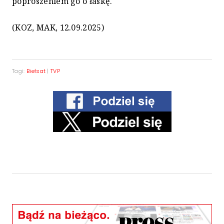
poproszeniem go o łaskę.
(KOZ, MAK, 12.09.2025)
Tagi:
Biełsat
|
TVP