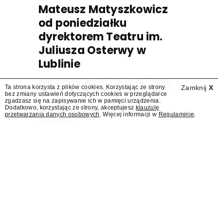
Mateusz Matyszkowicz
od poniedziałku
dyrektorem Teatru im.
Juliusza Osterwy w
Lublinie
Mateusz Matyszkowicz, były prezes Telewizji
Ta strona korzysta z plików cookies. Korzystając ze strony
Zamknij
X
Polskiej, w poniedziałek 10 sierpnia obejmie
bez zmiany ustawień dotyczących cookies w przeglądarce
stanowisko dyrektora Teatru im. Juliusza
zgadzasz się na zapisywanie ich w pamięci urządzenia.
Dodatkowo, korzystając ze strony, akceptujesz
klauzulę
Osterwy w Lublinie – dowiedział się
przetwarzania danych osobowych
. Więcej informacji w
Regulaminie
.
"Presserwis".