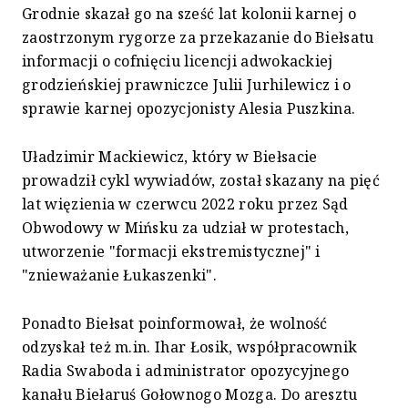
Grodnie skazał go na sześć lat kolonii karnej o
zaostrzonym rygorze za przekazanie do Biełsatu
informacji o cofnięciu licencji adwokackiej
grodzieńskiej prawniczce Julii Jurhilewicz i o
sprawie karnej opozycjonisty Alesia Puszkina.
Uładzimir Mackiewicz, który w Biełsacie
prowadził cykl wywiadów, został skazany na pięć
lat więzienia w czerwcu 2022 roku przez Sąd
Obwodowy w Mińsku za udział w protestach,
utworzenie "formacji ekstremistycznej" i
"znieważanie Łukaszenki".
Ponadto Biełsat poinformował, że wolność
odzyskał też m.in. Ihar Łosik, współpracownik
Radia Swaboda i administrator opozycyjnego
kanału Biełaruś Gołownogo Mozga. Do aresztu