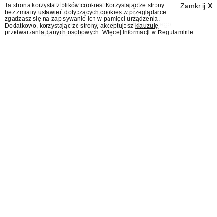
zorganizowanego przez Kancelarię
Ta strona korzysta z plików cookies. Korzystając ze strony
Zamknij
X
bez zmiany ustawień dotyczących cookies w przeglądarce
Prezydenta wydarzenia z okazji pierwszej
zgadzasz się na zapisywanie ich w pamięci urządzenia.
rocznicy zaprzysiężenia Karola Nawrockiego
Dodatkowo, korzystając ze strony, akceptujesz
klauzulę
przetwarzania danych osobowych
. Więcej informacji w
Regulaminie
.
na prezydenta.