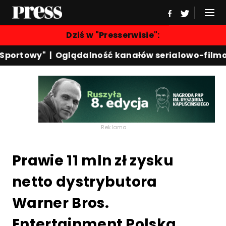
Dziś w "Presserwisie":
portowy"
|
Oglądalność kanałów serialowo-filmow
Reklama
Prawie 11 mln zł zysku
netto dystrybutora
Warner Bros.
Entertainment Polska.