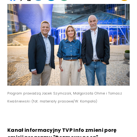
Program prowadzą Jacek Szymczak, Małgorzata Ohme i Tomasz
Kwaśniewski (fot. materiały prasowe/W. Kompała)
Kanał informacyjny TVP Info zmieni porę