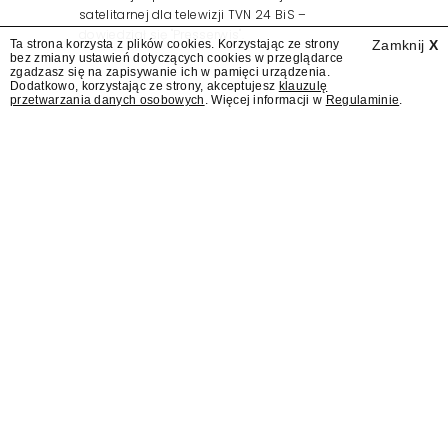
satelitarnej dla telewizji TVN 24 BiS –
dowiedział się "Presserwis".
Ta strona korzysta z plików cookies. Korzystając ze strony
Zamknij
X
bez zmiany ustawień dotyczących cookies w przeglądarce
zgadzasz się na zapisywanie ich w pamięci urządzenia.
Dodatkowo, korzystając ze strony, akceptujesz
klauzulę
przetwarzania danych osobowych
. Więcej informacji w
Regulaminie
.