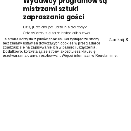
Wydawcy programów są
mistrzami sztuki
zapraszania gości
Dziś, jutro ani pojutrze nie da rady?
Odezwiemy się za miesiąc albo dwa.
Wydawcy programów są mistrzami sztuki
Ta strona korzysta z plików cookies. Korzystając ze strony
Zamknij
X
bez zmiany ustawień dotyczących cookies w przeglądarce
zapraszania gości.
zgadzasz się na zapisywanie ich w pamięci urządzenia.
Dodatkowo, korzystając ze strony, akceptujesz
klauzulę
przetwarzania danych osobowych
. Więcej informacji w
Regulaminie
.