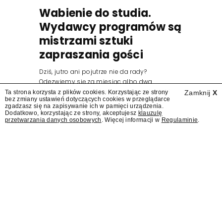
Wabienie do studia.
Wydawcy programów są
mistrzami sztuki
zapraszania gości
Dziś, jutro ani pojutrze nie da rady?
Odezwiemy się za miesiąc albo dwa.
Wydawcy programów są mistrzami sztuki
Ta strona korzysta z plików cookies. Korzystając ze strony
Zamknij
X
bez zmiany ustawień dotyczących cookies w przeglądarce
zapraszania gości.
zgadzasz się na zapisywanie ich w pamięci urządzenia.
Dodatkowo, korzystając ze strony, akceptujesz
klauzulę
przetwarzania danych osobowych
. Więcej informacji w
Regulaminie
.