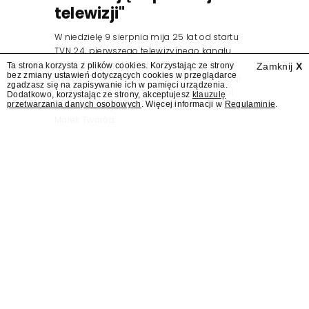
telewizji"
W niedzielę 9 sierpnia mija 25 lat od startu
TVN 24, pierwszego telewizyjnego kanału
informacyjnego w Polsce. Na ten dzień
Ta strona korzysta z plików cookies. Korzystając ze strony
Zamknij
X
bez zmiany ustawień dotyczących cookies w przeglądarce
zaplanowano finał urodzinowej trasy stacji
zgadzasz się na zapisywanie ich w pamięci urządzenia.
"Jesteśmy stąd". 25 lat TVN 24 dla Press.pl
Dodatkowo, korzystając ze strony, akceptujesz
klauzulę
przetwarzania danych osobowych
. Więcej informacji w
Regulaminie
.
podsumowują Jarosław Kuźniar, Tomasz Lis i
Marek Twaróg.