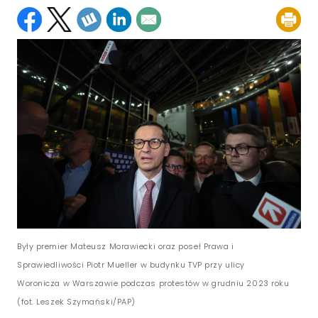
Były premier Mateusz Morawiecki oraz poseł Prawa i
Sprawiedliwości Piotr Mueller w budynku TVP przy ulicy
Woronicza w Warszawie podczas protestów w grudniu 2023 roku
(fot. Leszek Szymański/PAP)