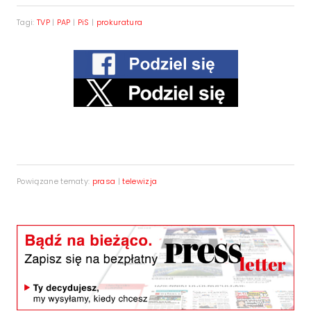
Tagi:
TVP
|
PAP
|
PiS
|
prokuratura
Powiązane tematy:
prasa
|
telewizja