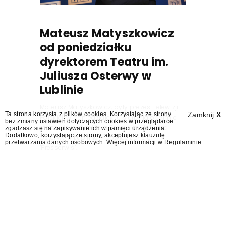
Mateusz Matyszkowicz
od poniedziałku
dyrektorem Teatru im.
Juliusza Osterwy w
Lublinie
Mateusz Matyszkowicz, były prezes Telewizji
Ta strona korzysta z plików cookies. Korzystając ze strony
Zamknij
X
Polskiej, w poniedziałek 10 sierpnia obejmie
bez zmiany ustawień dotyczących cookies w przeglądarce
stanowisko dyrektora Teatru im. Juliusza
zgadzasz się na zapisywanie ich w pamięci urządzenia.
Dodatkowo, korzystając ze strony, akceptujesz
klauzulę
Osterwy w Lublinie – dowiedział się
przetwarzania danych osobowych
. Więcej informacji w
Regulaminie
.
"Presserwis".