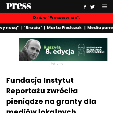
Dziś w "Presserwisie":
 nocą"
|
"Bracia"
|
Marta Fiedczak
|
Mediapanel
Reklama
Fundacja Instytut
Reportażu zwróciła
pieniądze na granty dla
mediów lokalnych