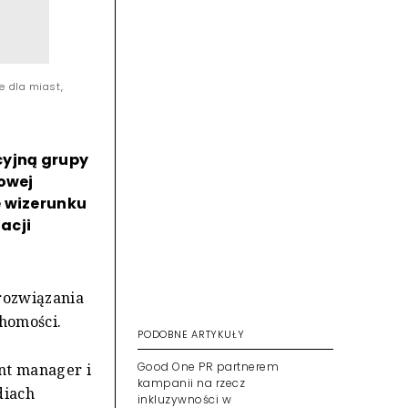
e dla miast,
cyjną grupy
sowej
e wizerunku
acji
 rozwiązania
homości.
PODOBNE ARTYKUŁY
Good One PR partnerem
nt manager i
kampanii na rzecz
diach
inkluzywności w