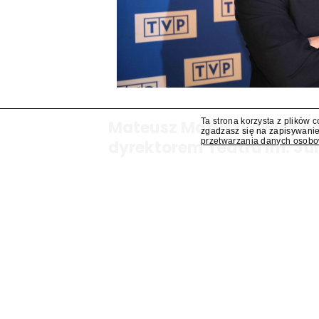
Ta strona korzysta z plików 
Mateusz Matyszkowicz od
zgadzasz się na zapisywanie
przetwarzania danych osob
dyrektorem Teatru im. Ju
Lublinie
Mateusz Matyszkowicz, były prezes Telewizji Pols
obejmie stanowisko dyrektora Teatru im. Julius
się "Presserwis".