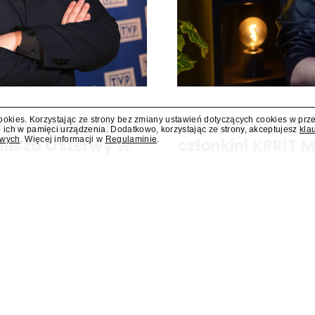
cookies. Korzystając ze strony bez zmiany ustawień dotyczących cookies w prz
 poniedziałku
Były rzecznik MS
 ich w pamięci urządzenia. Dodatkowo, korzystając ze strony, akceptujesz
kla
owych
. Więcej informacji w
Regulaminie
.
liusza Osterwy w
członkini KRRiT 
Do Krajowej Rady Radiofonii i Te
Ministerstwa Spraw Zagraniczn
kiej, w poniedziałek 10 sierpnia
dowiedział się "Presserwis".
za Osterwy w Lublinie – dowiedział