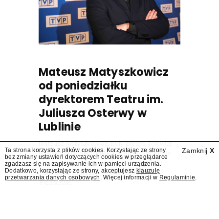
Mateusz Matyszkowicz
od poniedziałku
dyrektorem Teatru im.
Juliusza Osterwy w
Lublinie
Mateusz Matyszkowicz, były prezes Telewizji
Ta strona korzysta z plików cookies. Korzystając ze strony
Zamknij
X
Polskiej, w poniedziałek 10 sierpnia obejmie
bez zmiany ustawień dotyczących cookies w przeglądarce
stanowisko dyrektora Teatru im. Juliusza
zgadzasz się na zapisywanie ich w pamięci urządzenia.
Dodatkowo, korzystając ze strony, akceptujesz
klauzulę
Osterwy w Lublinie – dowiedział się
przetwarzania danych osobowych
. Więcej informacji w
Regulaminie
.
"Presserwis".