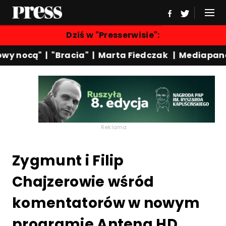
Dziś w "Presserwisie":
y nocą"
|
"Bracia"
|
Marta Fiedczak
|
Mediapanel
Reklama
Zygmunt i Filip
Chajzerowie wśród
komentatorów w nowym
programie Antena HD