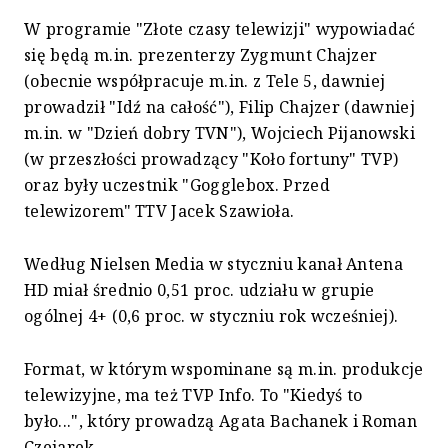
W programie "Złote czasy telewizji" wypowiadać
się będą m.in. prezenterzy Zygmunt Chajzer
(obecnie współpracuje m.in. z Tele 5, dawniej
prowadził "Idź na całość"), Filip Chajzer (dawniej
m.in. w "Dzień dobry TVN"), Wojciech Pijanowski
(w przeszłości prowadzący "Koło fortuny" TVP)
oraz były uczestnik "Gogglebox. Przed
telewizorem" TTV Jacek Szawioła.
Według Nielsen Media w styczniu kanał Antena
HD miał średnio 0,51 proc. udziału w grupie
ogólnej 4+ (0,6 proc. w styczniu rok wcześniej).
Format, w którym wspominane są m.in. produkcje
telewizyjne, ma też TVP Info. To "Kiedyś to
było...", który prowadzą Agata Bachanek i Roman
Czejarek.