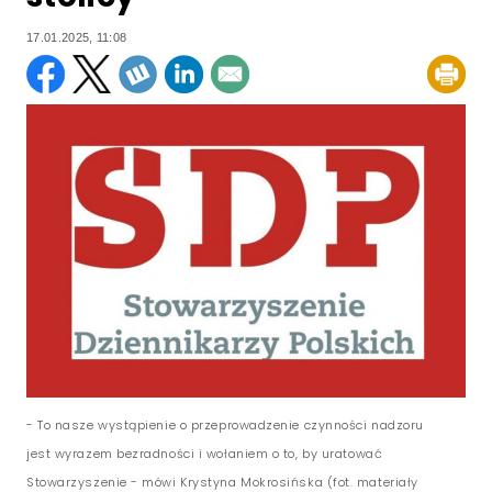
17.01.2025, 11:08
- To nasze wystąpienie o przeprowadzenie czynności nadzoru
jest wyrazem bezradności i wołaniem o to, by uratować
Stowarzyszenie - mówi Krystyna Mokrosińska (fot. materiały