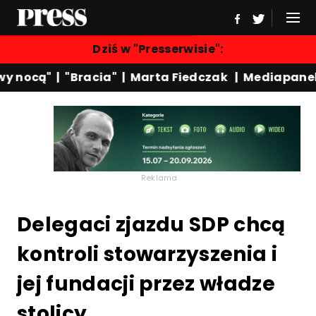
Dziś w "Presserwisie":
 nocą"
|
"Bracia"
|
Marta Fiedczak
|
Mediapanel
Reklama
Delegaci zjazdu SDP chcą
kontroli stowarzyszenia i
jej fundacji przez władze
stolicy