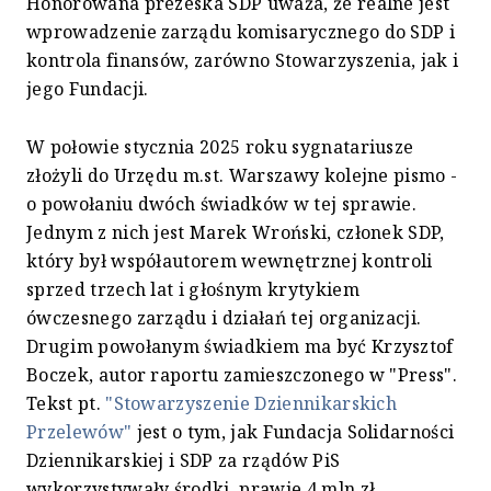
Honorowana prezeska SDP uważa, że realne jest
wprowadzenie zarządu komisarycznego do SDP i
kontrola finansów, zarówno Stowarzyszenia, jak i
jego Fundacji.
W połowie stycznia 2025 roku sygnatariusze
złożyli do Urzędu m.st. Warszawy kolejne pismo -
o powołaniu dwóch świadków w tej sprawie.
Jednym z nich jest Marek Wroński, członek SDP,
który był współautorem wewnętrznej kontroli
sprzed trzech lat i głośnym krytykiem
ówczesnego zarządu i działań tej organizacji.
Drugim powołanym świadkiem ma być Krzysztof
Boczek, autor raportu zamieszczonego w "Press".
Tekst pt.
"Stowarzyszenie Dziennikarskich
Przelewów"
jest o tym, jak Fundacja Solidarności
Dziennikarskiej i SDP za rządów PiS
wykorzystywały środki, prawie 4 mln zł,