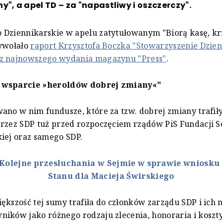
y", a apel TD – za "napastliwy i oszczerczy".
 Dziennikarskie w apelu zatytułowanym "Biorą kasę, kr
zywołało
raport Krzysztofa Boczka "Stowarzyszenie Dzie
z najnowszego wydania magazynu "Press"
.
 wsparcie »heroldów dobrej zmiany«"
ano w nim fundusze, które za tzw. dobrej zmiany trafił
rzez SDP tuż przed rozpoczęciem rządów PiS Fundacji S
iej oraz samego SDP.
Kolejne przesłuchania w Sejmie w sprawie wniosku
Stanu dla Macieja Świrskiego
ększość tej sumy trafiła do członków zarządu SDP i ich 
ików jako różnego rodzaju zlecenia, honoraria i koszt