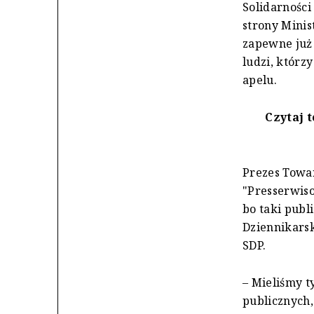
Solidarności
strony Minis
zapewne już 
ludzi, którz
apelu.
Czytaj t
Prezes Towa
"Presserwiso
bo taki publ
Dziennikarsk
SDP.
– Mieliśmy t
publicznych,