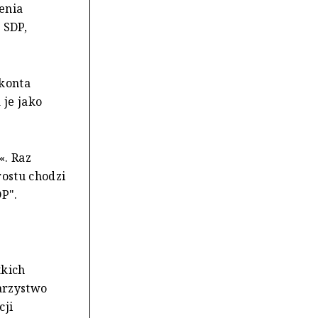
enia
 SDP,
 konta
 je jako
«. Raz
rostu chodzi
P".
tkich
arzystwo
cji