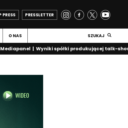
P PRESS
PRESSLETTER
O NAS
SZUKAJ
diapanel
|
Wyniki spółki produkującej talk-show K