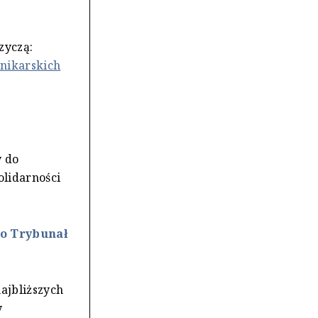
zyczą:
nnikarskich
y do
olidarności
 o Trybunał
najbliższych
y