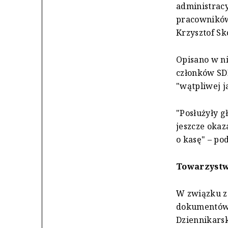
administrac
pracowników 
Krzysztof S
Opisano w ni
członków SDP
"wątpliwej j
"Posłużyły 
jeszcze okaza
o kasę" – po
Towarzystw
W związku z 
dokumentów f
Dziennikarsk