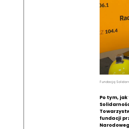
Fundacją Solidar
Po tym, jak
Solidarnośc
Towarzystw
fundacji pr
Narodowego