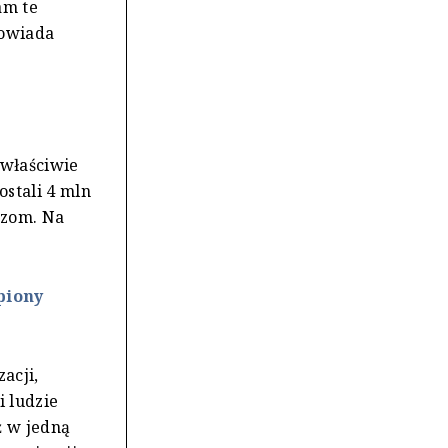
am te
powiada
 właściwie
ostali 4 mln
rzom. Na
piony
acji,
i ludzie
ż w jedną