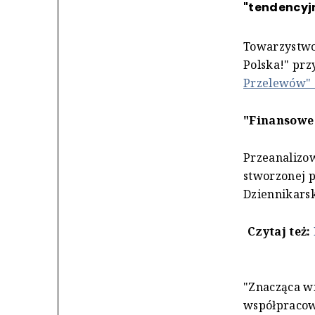
"tendencyjn
Towarzystwo
Polska!" pr
Przelewów" 
"Finansowe
Przeanalizow
stworzonej p
Dziennikarsk
Czytaj też:
"Znacząca wi
współpracown