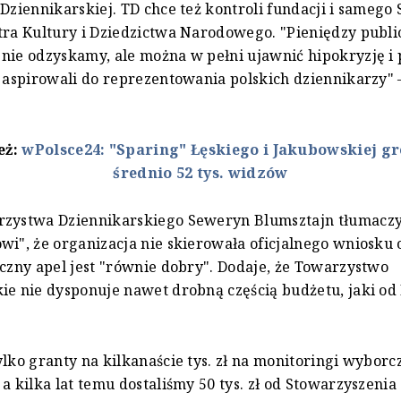
 Dziennikarskiej. TD chce też kontroli fundacji i samego
tra Kultury i Dziedzictwa Narodowego. "Pieniędzy publ
nie odzyskamy, ale można w pełni ujawnić hipokryzję i
y aspirowali do reprezentowania polskich dziennikarzy"
eż:
wPolsce24: "Sparing" Łęskiego i Jakubowskiej g
średnio 52 tys. widzów
rzystwa Dziennikarskiego Seweryn Blumsztajn tłumacz
wi", że organizacja nie skierowała oficjalnego wniosku 
iczny apel jest "równie dobry". Dodaje, że Towarzystwo
ie nie dysponuje nawet drobną częścią budżetu, jaki od 
ylko granty na kilkanaście tys. zł na monitoringi wybor
 a kilka lat temu dostaliśmy 50 tys. zł od Stowarzyszenia