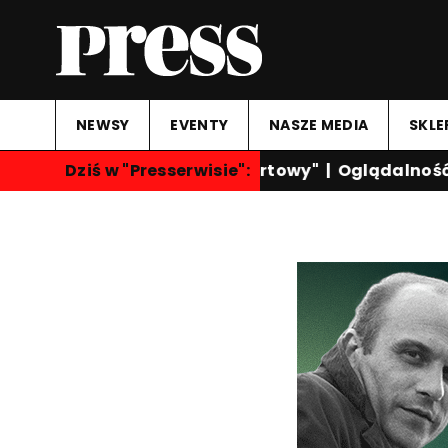
NEWSY
EVENTY
NASZE MEDIA
SKLE
Dziś w "Presserwisie":
"Przegląd Sportowy"
|
Oglądalność k