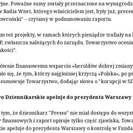
yjne. Poważne sumy zostały przeznaczone na wynagrodz
Radia Wnet, którego właścicielem jest, były już, prezes
kowroński" – czytamy w podsumowaniu raportu.
m też projekty, w ramach których pieniądze trafiały na
, zwłaszcza należących do zarządu. Towarzystwo ocenia
akości".
głównie finansowemu wsparciu »heroldów dobrej zmiany
ło się, że tym, którzy najgłośniej krzyczą »Polska«, po p
dsumowuje Towarzystwo, dodając słowa o "korupcji w SD
o Dziennikarskie apeluje do prezydenta Warszawy
tym, że dziennikarz "Pressu" nie miał dostępu do wszys
inansowych i raport opisuje tylko część zjawiska, Tow
ie apeluje do prezydenta Warszawy o kontrolę w Funda