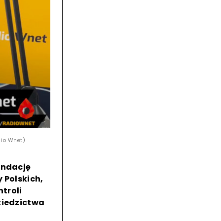
dio Wnet)
undację
 Polskich,
troli
ziedzictwa