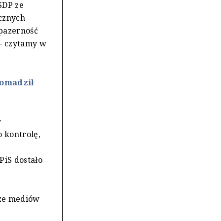
 SDP ze
icznych
 pazerność
 – czytamy w
romadził
y
o kontrolę,
PiS dostało
cze mediów