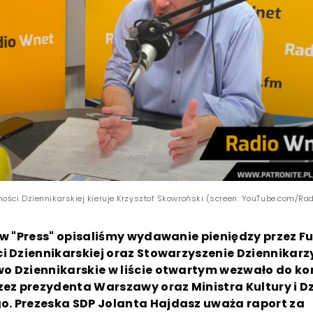
ności Dziennikarskiej kieruje Krzysztof Skowroński (screen: YouTube.com/Ra
 w "Press" opisaliśmy wydawanie pieniędzy przez F
i Dziennikarskiej oraz Stowarzyszenie Dziennikarzy
o Dziennikarskie w liście otwartym wezwało do kon
zez prezydenta Warszawy oraz Ministra Kultury i D
. Prezeska SDP Jolanta Hajdasz uważa raport za