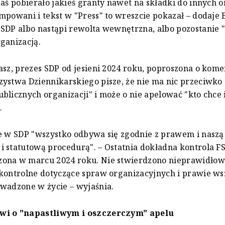
zaś pobierało jakieś granty nawet na składki do innych o
mpowani i tekst w "Press" to wreszcie pokazał – dodaje 
SDP albo nastąpi rewolta wewnętrzna, albo pozostanie 
ganizacją.
asz, prezes SDP od jesieni 2024 roku, poproszona o kome
ystwa Dziennikarskiego pisze, że nie ma nic przeciwk
blicznych organizacji" i może o nie apelować "kto chce i
.
e w SDP "wszystko odbywa się zgodnie z prawem i naszą
 statutową procedurą". – Ostatnia dokładna kontrola FS
ona w marcu 2024 roku. Nie stwierdzono nieprawidłowo
kontrolne dotyczące spraw organizacyjnych i prawie wsz
wadzone w życie – wyjaśnia.
wi o "napastliwym i oszczerczym" apelu