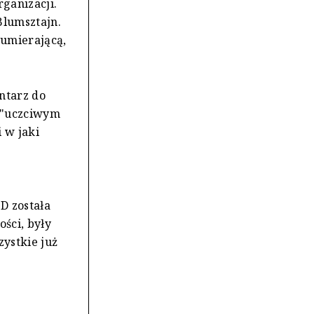
rganizacji.
Blumsztajn.
"umierającą,
ntarz do
o "uczciwym
 w jaki
D została
ści, były
ystkie już