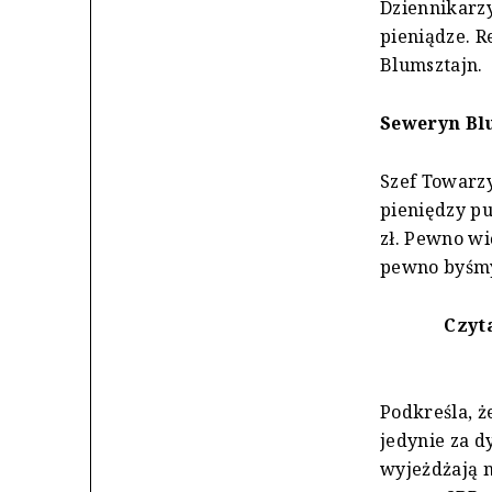
Dziennikarzy
pieniądze. R
Blumsztajn.
Seweryn Bl
Szef Towarzy
pieniędzy pu
zł. Pewno wi
pewno byśmy 
Czyta
Podkreśla, ż
jedynie za d
wyjeżdżają n