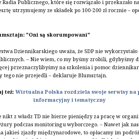
 Radia Publicznego, które się rozwiązało i przekazało n
esztę utrzymujemy ze składek po 100-200 zł rocznie – o
umsztajn
: "Oni są skorumpowani"
stwa Dziennikarskiego uważa, że SDP nie wykorzystało
blicznych. – Nie wiem, co my byśmy zrobili, gdybyśmy d
ęcej przeznaczylibyśmy na szkolenia i pomoc dziennika
tego nie przejedli – deklaruje Blumsztajn.
j też:
Wirtualna Polska rozdziela swoje serwisy na 
informacyjny i tematyczny
e nikt z władz TD nie bierze pieniędzy za pracę w organiz
yżury podczas monitoringu wyborczego. – Nawet jak nas
a jakieś zjazdy międzynarodowe, to opłacamy im podró