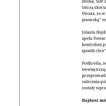
stronę. SDP 
Oni są skoru
Uważa, że w 
pisowską" or
Jolanta Hajd
apelu Towarz
kontrolom pu
sposób chce"
Podkreśla, ż
wewnętrzną i
przeprowadz
zalecenia po
zostały wpro
Hajdasz mó