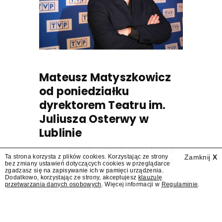
Mateusz Matyszkowicz
od poniedziałku
dyrektorem Teatru im.
Juliusza Osterwy w
Lublinie
Mateusz Matyszkowicz, były prezes Telewizji
Ta strona korzysta z plików cookies. Korzystając ze strony
Zamknij
X
Polskiej, w poniedziałek 10 sierpnia obejmie
bez zmiany ustawień dotyczących cookies w przeglądarce
stanowisko dyrektora Teatru im. Juliusza
zgadzasz się na zapisywanie ich w pamięci urządzenia.
Dodatkowo, korzystając ze strony, akceptujesz
klauzulę
Osterwy w Lublinie – dowiedział się
przetwarzania danych osobowych
. Więcej informacji w
Regulaminie
.
"Presserwis".