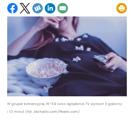
W grupie komercyjnej 16-59 czas oglądania TV wynosił 3 godziny
i 10 minut (fot. Jeshoots.com/Pexels.com)