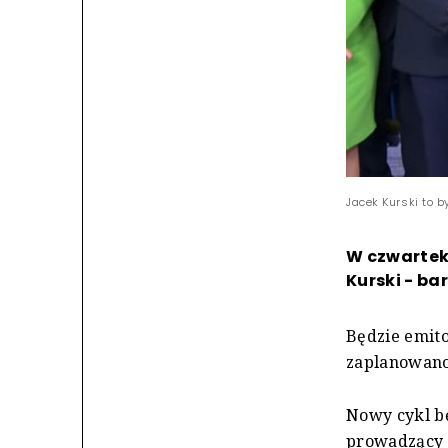
Jacek Kurski to 
W czwartek 
Kurski - ba
Będzie emito
zaplanowano 
Nowy cykl b
prowadzący b