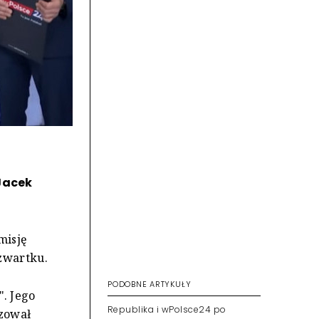
Jacek
misję
czwartku.
PODOBNE ARTYKUŁY
. Jego
Republika i wPolsce24 po
izował