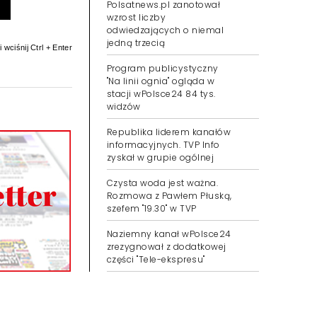
Polsatnews.pl zanotował
wzrost liczby
odwiedzających o niemal
jedną trzecią
 wciśnij Ctrl + Enter
Program publicystyczny
"Na linii ognia" ogląda w
stacji wPolsce24 84 tys.
widzów
Republika liderem kanałów
informacyjnych. TVP Info
zyskał w grupie ogólnej
Czysta woda jest ważna.
Rozmowa z Pawłem Płuską,
szefem "19.30" w TVP
Naziemny kanał wPolsce24
zrezygnował z dodatkowej
części "Tele-ekspresu"