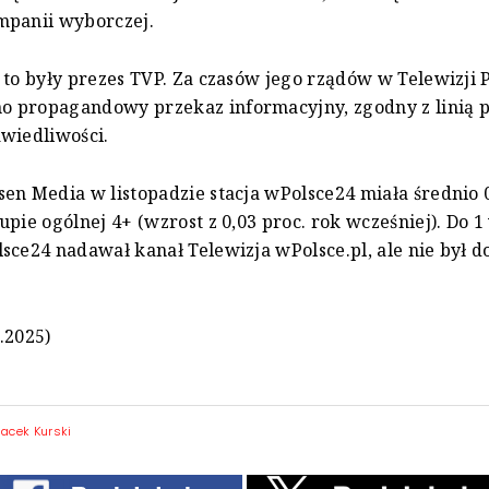
mpanii wyborczej.
 to były prezes TVP. Za czasów jego rządów w Telewizji P
 propagandowy przekaz informacyjny, zgodny z linią
wiedliwości.
en Media w listopadzie stacja wPolsce24 miała średnio 0
upie ogólnej 4+ (wzrost z 0,03 proc. rok wcześniej). Do 
sce24 nadawał kanał Telewizja wPolsce.pl, ale nie był d
.2025)
Jacek Kurski