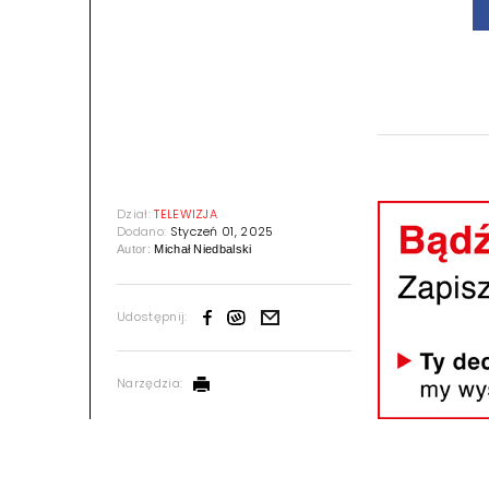
Dział:
TELEWIZJA
Dodano:
Styczeń 01, 2025
Autor:
Michał Niedbalski
Udostępnij:
Narzędzia: