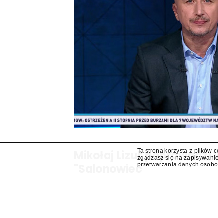
Ta strona korzysta z plików 
Mikołaj Lizut poprowadzi
zgadzasz się na zapisywanie
przetwarzania danych osob
"Salonowiec"
W jesiennej ramówce TVP Info pojawi się prog
Mikołaj Lizut – ustalił "Presserwis".