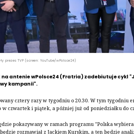
były prezes TVP (screen: YouTube/wPolsce24)
na antenie wPolsce24 (Fratria) zadebiutuje cykl "
rwy kampanii".
wany cztery razy w tygodniu o 20.30. W tym tygodniu e
w czwartek i piątek, a później już od poniedziałku do 
ędzie pokazywany w ramach programu "Polska wybiera"
ędzie rozmawiał z Jackiem Kurskim, a ten będzie anal