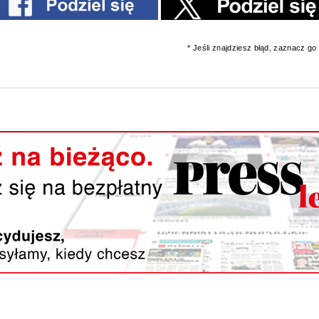
* Jeśli znajdziesz błąd, zaznacz go i