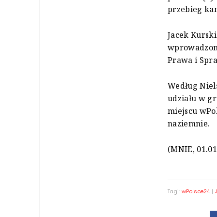
przebieg ka
Jacek Kurski
wprowadzono
Prawa i Spra
Według Niels
udziału w gr
miejscu wPol
naziemnie.
(MNIE, 01.01
Tagi:
wPolsce24
|