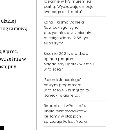
rozłamie w PiS murem za
partią. "Wyczuwają emocje
twardego elektoratu"
olskiej
Kanał Pasmo Daniela
Nawrockiego, syna
 programową
prezydenta, przez niecały
miesiąc zdobył 2,65 tys.
subskrypcji
,8 proc.
Średnio 202 tys. widzów
1 września w
ogląda program
Magdaleny Ogórek w stacji
ostępny
wPolsce24
"Salonik Janeckiego"
nowym programem
wPolsce24. Zniknął za to
"Janecki właśnie tak!"
Republice i wPolsce24
ubyło reklamodawców.
Reklamy w stacjach
sprzedaje Polsat Media