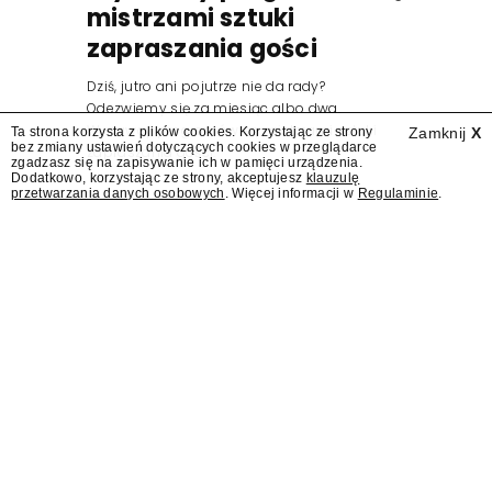
mistrzami sztuki
zapraszania gości
Dziś, jutro ani pojutrze nie da rady?
Odezwiemy się za miesiąc albo dwa.
Wydawcy programów są mistrzami sztuki
Ta strona korzysta z plików cookies. Korzystając ze strony
Zamknij
X
bez zmiany ustawień dotyczących cookies w przeglądarce
zapraszania gości.
zgadzasz się na zapisywanie ich w pamięci urządzenia.
Dodatkowo, korzystając ze strony, akceptujesz
klauzulę
przetwarzania danych osobowych
. Więcej informacji w
Regulaminie
.