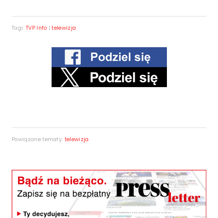
Tagi:
TVP Info
|
telewizja
Powiązane tematy:
telewizja