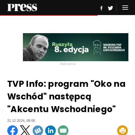
Reklama
TVP Info: program "Oko na
Wschód" następcą
"Akcentu Wschodniego"
21.12.2024, 08:06