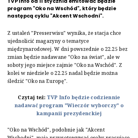
TVP Info od 11 stycznia emitować będzie
program "Oko na Wschód", który będzie
następcą cyklu "Akcent Wschodni".
Z ustaleń "Presserwisu" wynika, że stacja chce
ujednolicić magazyny o tematyce
międzynarodowej. W dni powszednie o 22.25 bez
zmian będzie nadawane "Oko na świat", ale w
soboty jego miejsce zajmie "Oko na Wschód". Z
kolei w niedziele o 22.25 nadal będzie można
śledzić "Oko na Europę".
Czytaj też:
TVP Info będzie codziennie
nadawać program "Wieczór wyborczy" o
kampanii prezydenckiej
"Oko na Wschód", podobnie jak "Akcent
Wschodni", mają przygotowywać osoby pracujące