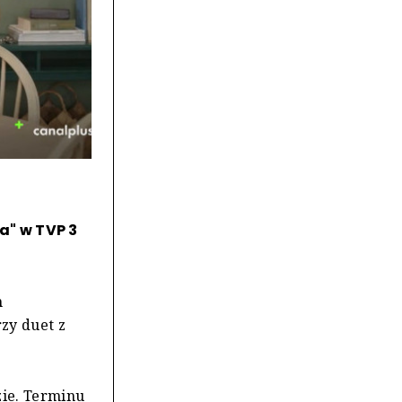
" w TVP 3
m
zy duet z
zie. Terminu