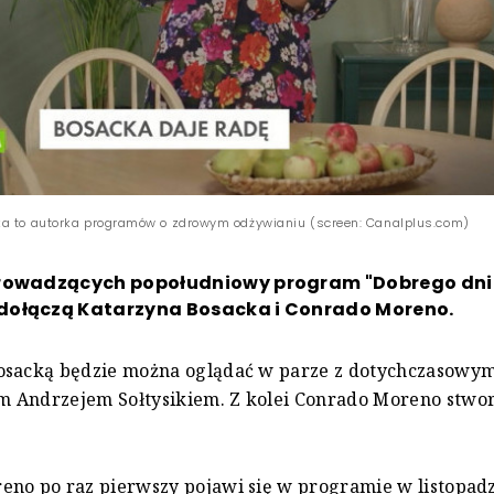
a to autorka programów o zdrowym odżywianiu (screen: Canalplus.com)
rowadzących popołudniowy program "Dobrego dnia
ołączą Katarzyna Bosacka i Conrado Moreno.
osacką będzie można oglądać w parze z dotychczasowy
 Andrzejem Sołtysikiem. Z kolei Conrado Moreno stwor
no po raz pierwszy pojawi się w programie w listopad