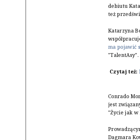
debiutu Kata
też przedświ
Katarzyna B
współpracuj
ma pojawić s
"TalentAsy".
Czytaj też:
Conrado Mor
jest związan
"Życie jak w
Prowadzącymi
Dagmara Kow