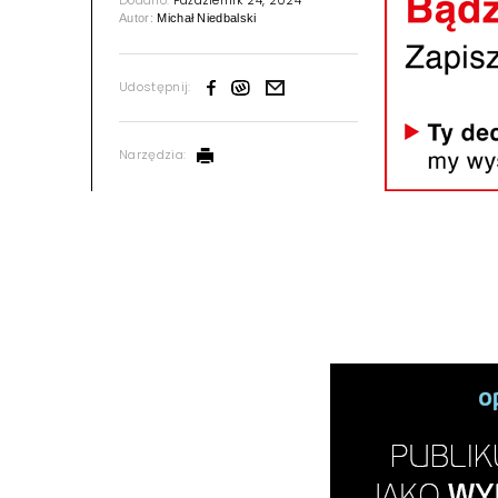
Dodano:
Październik 24, 2024
Autor:
Michał Niedbalski
Udostępnij:
Narzędzia: