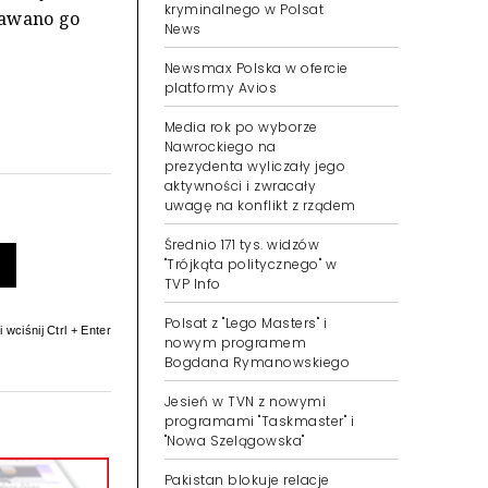
kryminalnego w Polsat
dawano go
News
Newsmax Polska w ofercie
platformy Avios
Media rok po wyborze
Nawrockiego na
prezydenta wyliczały jego
aktywności i zwracały
uwagę na konflikt z rządem
Średnio 171 tys. widzów
"Trójkąta politycznego" w
TVP Info
Polsat z "Lego Masters" i
 wciśnij Ctrl + Enter
nowym programem
Bogdana Rymanowskiego
Jesień w TVN z nowymi
programami "Taskmaster" i
"Nowa Szelągowska"
Pakistan blokuje relacje