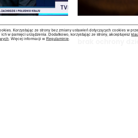
cookies. Korzystając ze strony bez zmiany ustawień dotyczących cookies w prz
 w TVP Info program
Sąd: Meta musi z
 ich w pamięci urządzenia. Dodatkowo, korzystając ze strony, akceptujesz
kla
owych
. Więcej informacji w
Regulaminie
.
brak ochrony dzi
ram "Salonowiec". Poprowadzi go
Sąd w amerykańskim stanie No
zapłacenie kolejnych 567 mln d
zagrożeniami, jakie jej platfor
nałożona na tę firmę w...