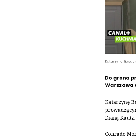
Katarzyna Bosack
Do grona p
Warszawa d
Katarzynę B
prowadzącym
Dianą Kautz.
Conrado More