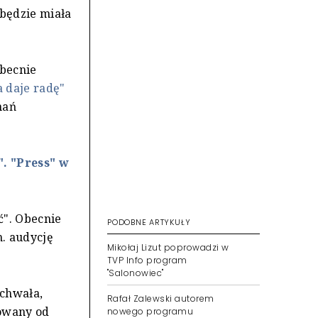
będzie miała
.
becnie
 daje radę"
nań
.
. "Press" w
ć". Obecnie
PODOBNE ARTYKUŁY
. audycję
Mikołaj Lizut poprowadzi w
TVP Info program
"Salonowiec"
ochwała,
Rafał Zalewski autorem
owany od
nowego programu