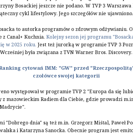
rzyny Bosackiej jeszcze nie podano. W TVP 3 Warszawa 
ąteczny cykl lifestylowy. Jego szczegółów nie ujawniono
osacka to autorka programów o zdrowym odżywianiu. O
e z Canal+ Kuchnia.
Kolejny sezon jej programu "Bosacka
ię w 2025 roku.
Jest też jurorką w programie TVP 3 Poz
 Wcześniej była związana z TVN Warner Bros. Discovery
Ranking cytowań IMM: "GW" przed "Rzeczpospolitą"
czołówce swojej kategorii
eno występował w programie TVP 2 "Europa da się lubi
y z mazowieckim Radiem dla Ciebie, gdzie prowadzi m.in
 Madrycie".
 "Dobrego dnia" są też m.in. Grzegorz Miśtal, Paweł P
alska i Katarzyna Sanocka. Obecnie program jest emit