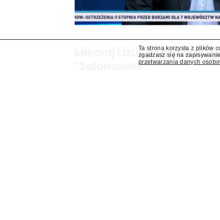
Ta strona korzysta z plików 
Mikołaj Lizut poprowadzi
zgadzasz się na zapisywanie
przetwarzania danych osob
"Salonowiec"
W jesiennej ramówce TVP Info pojawi się prog
Mikołaj Lizut – ustalił "Presserwis".