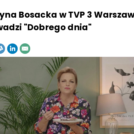
yna Bosacka w TVP 3 Warszaw
adzi "Dobrego dnia"