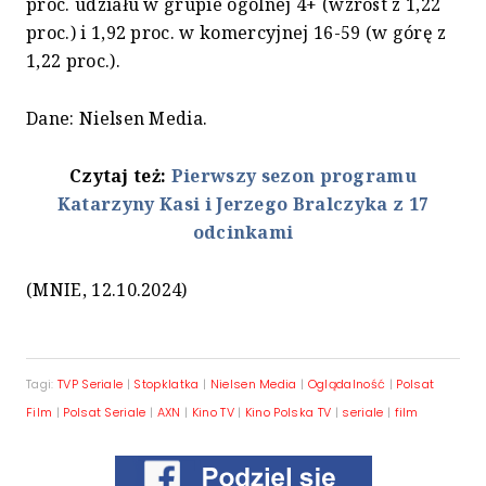
proc. udziału w grupie ogólnej 4+ (wzrost z 1,22
proc.) i 1,92 proc. w komercyjnej 16-59 (w górę z
1,22 proc.).
Dane: Nielsen Media.
Czytaj też:
Pierwszy sezon programu
Katarzyny Kasi i Jerzego Bralczyka z 17
odcinkami
(MNIE, 12.10.2024)
Tagi:
TVP Seriale
|
Stopklatka
|
Nielsen Media
|
Oglądalność
|
Polsat
Film
|
Polsat Seriale
|
AXN
|
Kino TV
|
Kino Polska TV
|
seriale
|
film