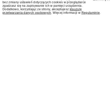
bez zmiany ustawień dotyczących cookies w przeglądarce
zgadzasz się na zapisywanie ich w pamięci urządzenia.
Dodatkowo, korzystając ze strony, akceptujesz
klauzulę
przetwarzania danych osobowych
. Więcej informacji w
Regulaminie
.
Sąd: Meta musi zapłacić