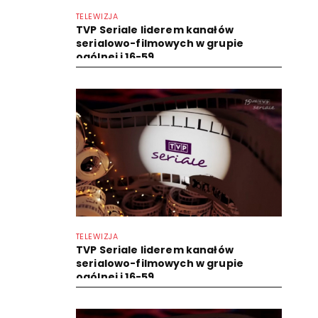
TELEWIZJA
TVP Seriale liderem kanałów
serialowo-filmowych w grupie
ogólnej i 16-59
TELEWIZJA
TVP Seriale liderem kanałów
serialowo-filmowych w grupie
ogólnej i 16-59