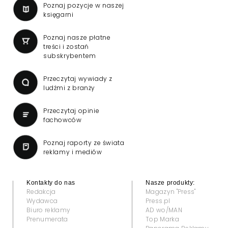
Poznaj pozycje w naszej
księgarni
Poznaj nasze płatne
treści i zostań
subskrybentem
Przeczytaj wywiady z
ludźmi z branży
Przeczytaj opinie
fachowców
Poznaj raporty ze świata
reklamy i mediów
Kontakty do nas
Nasze produkty:
Redakcja
Magazyn "Press"
Wydawca
Press.pl
Biuro reklamy
AD wo/MAN
Prenumerata
Top Marka