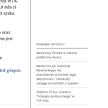
izji WTK,
,8 mln zł
zł zysku
o oraz
em jest
PODOBNE ARTYKUŁY
Newsmax Polska w ofercie
a.
platformy Avios
Media rok po wyborze
ił głupio,
Nawrockiego na
prezydenta wyliczały jego
aktywności i zwracały
uwagę na konflikt z rządem
Średnio 171 tys. widzów
"Trójkąta politycznego" w
TVP Info