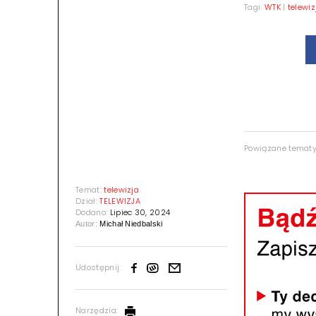
Tagi:
WTK
|
telewiz
Powiązane temat
Temat:
telewizja
Dział:
TELEWIZJA
Dodano:
Lipiec 30, 2024
Autor:
Michał Niedbalski
Udostępnij:
Narzędzia: