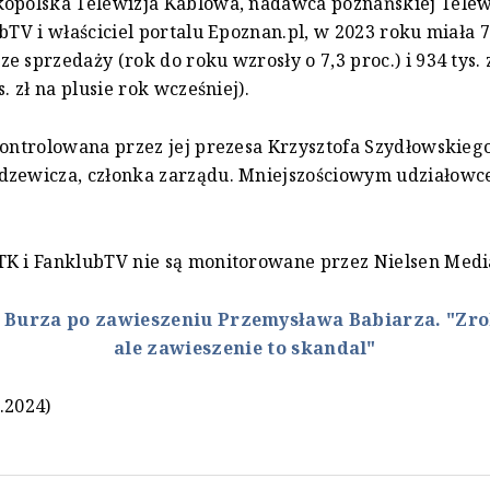
kopolska Telewizja Kablowa, nadawca poznańskiej Telew
ubTV i właściciel portalu Epoznan.pl, w 2023 roku miała 7
e sprzedaży (rok do roku wzrosły o 7,3 proc.) i 934 tys. 
s. zł na plusie rok wcześniej).
kontrolowana przez jej prezesa Krzysztofa Szydłowskieg
dzewicza, członka zarządu. Mniejszościowym udziałowc
.
TK i FanklubTV nie są monitorowane przez Nielsen Medi
:
Burza po zawieszeniu Przemysława Babiarza. "Zrob
ale zawieszenie to skandal"
.2024)