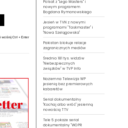
Polsat z "Lego Masters" i
nowym programem
Bogdana Rymanowskiego
Jesień w TVN z nowymi
programami "Taskmaster" i
"Nowa Szelągowska"
 wciśnij Ctrl + Enter
Pakistan blokuje relacje
zagranicznych mediów
Średnio 181 tys. widzów
"Niebezpiecznych
związków" w TVP Info
Naziemna Telewizja WP
jesienią bez premierowych
kabaretów
Serial dokumentalny
"Kochaj albo wróć" jesienną
nowością TTV
Tele 5 pokaże serial
dokumentalny "WOPR