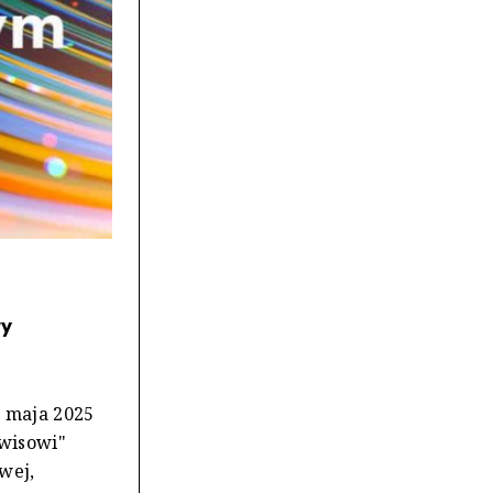
wy
 maja 2025
rwisowi"
wej,