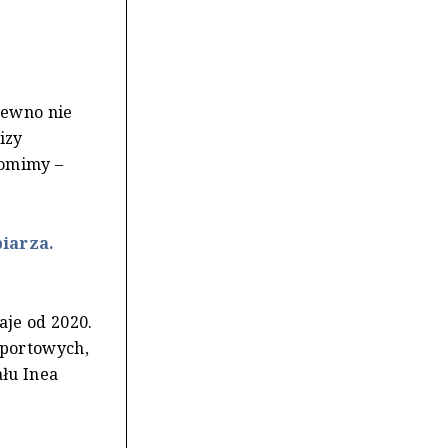
pewno nie
izy
homimy –
iarza.
aje od 2020.
sportowych,
ału Inea