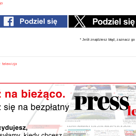
ja
* Jeśli znajdziesz błąd, zaznacz go i
y:
telewizja