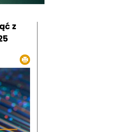
ąć z
25