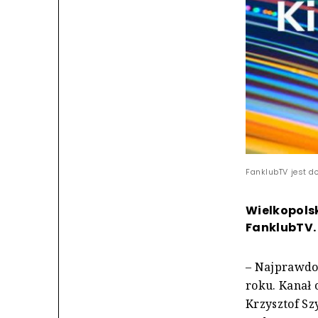
FanklubTV jest do
Wielkopols
FanklubTV.
– Najprawdo
roku. Kanał 
Krzysztof Sz