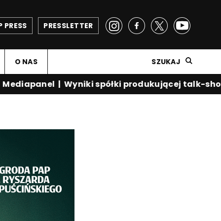
P PRESS
PRESSLETTER
O NAS
SZUKAJ
diapanel
|
Wyniki spółki produkującej talk-show K