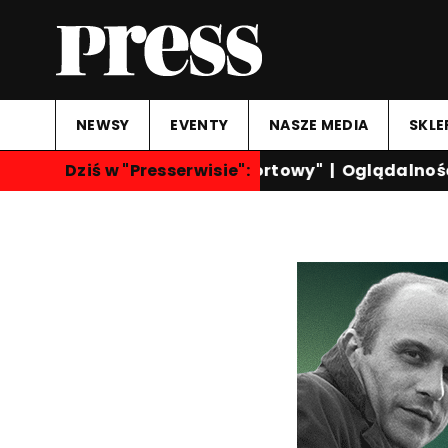
NEWSY
EVENTY
NASZE MEDIA
SKLE
Dziś w "Presserwisie":
"Przegląd Sportowy"
|
Oglądalność k