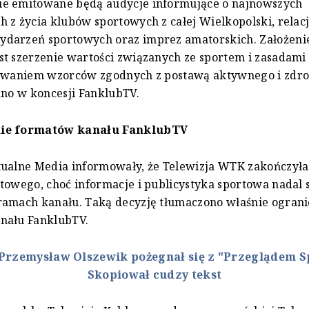
e emitowane będą audycje informujące o najnowszych
 z życia klubów sportowych z całej Wielkopolski, relacj
darzeń sportowych oraz imprez amatorskich. Założen
t szerzenie wartości związanych ze sportem i zasadami 
towaniem wzorców zgodnych z postawą aktywnego i zdro
ano w koncesji FanklubTV.
ie formatów kanału FanklubTV
tualne Media informowały, że Telewizja WTK zakończyła
towego, choć informacje i publicystyka sportowa nadal 
ramach kanału. Taką decyzję tłumaczono właśnie ogran
nału FanklubTV.
Przemysław Olszewik pożegnał się z "Przeglądem 
Skopiował cudzy tekst