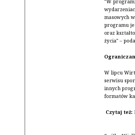
"W programi
wydarzeniach
masowych wy
programu jes
oraz kształ
życia" – pod
Ograniczan
W lipcu Wir
serwisu spor
innych prog
formatów ka
Czytaj też: