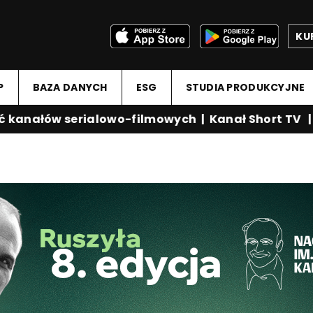
KU
P
BAZA DANYCH
ESG
STUDIA PRODUKCYJNE
anałów serialowo-filmowych
|
Kanał Short TV
|
Me