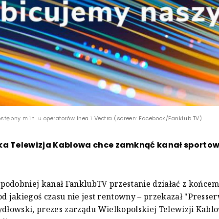
stępny m.in. u operatorów Inea i Vectra (screen: Facebook/Fanklub TV)
ka Telewizja Kablowa chce zamknąć kanał sporto
podobniej kanał FanklubTV przestanie działać z końcem
od jakiegoś czasu nie jest rentowny – przekazał "Presse
ydłowski, prezes zarządu Wielkopolskiej Telewizji Kablo