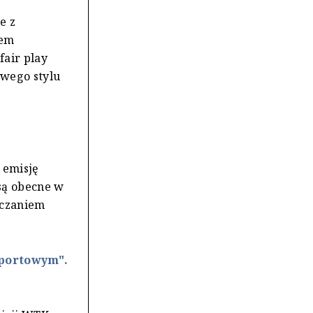
e z
iem
fair play
wego stylu
 emisję
są obecne w
iczaniem
Sportowym".