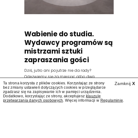
Wabienie do studia.
Wydawcy programów są
mistrzami sztuki
zapraszania gości
Dziś, jutro ani pojutrze nie da rady?
Odezwiemy się za miesiąc albo dwa.
Wydawcy programów są mistrzami sztuki
Ta strona korzysta z plików cookies. Korzystając ze strony
Zamknij
X
bez zmiany ustawień dotyczących cookies w przeglądarce
zapraszania gości.
zgadzasz się na zapisywanie ich w pamięci urządzenia.
Dodatkowo, korzystając ze strony, akceptujesz
klauzulę
przetwarzania danych osobowych
. Więcej informacji w
Regulaminie
.