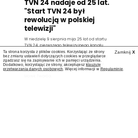
TVN 24 nadaje od 25 lat.
"Start TVN 24 był
rewolucją w polskiej
telewizji"
W niedzielę 9 sierpnia mija 25 lat od startu
TVN 24, pierwszego telewizyjnego kanału
informacyjnego w Polsce. Na ten dzień
Ta strona korzysta z plików cookies. Korzystając ze strony
Zamknij
X
bez zmiany ustawień dotyczących cookies w przeglądarce
zaplanowano finał urodzinowej trasy stacji
zgadzasz się na zapisywanie ich w pamięci urządzenia.
"Jesteśmy stąd". 25 lat TVN 24 dla Press.pl
Dodatkowo, korzystając ze strony, akceptujesz
klauzulę
przetwarzania danych osobowych
. Więcej informacji w
Regulaminie
.
podsumowują Jarosław Kuźniar, Tomasz Lis i
Marek Twaróg.