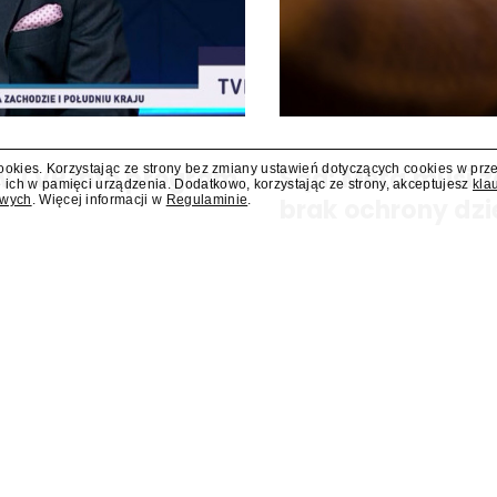
cookies. Korzystając ze strony bez zmiany ustawień dotyczących cookies w prz
 w TVP Info program
Sąd: Meta musi z
 ich w pamięci urządzenia. Dodatkowo, korzystając ze strony, akceptujesz
kla
owych
. Więcej informacji w
Regulaminie
.
brak ochrony dzi
ram "Salonowiec". Poprowadzi go
Sąd w amerykańskim stanie No
zapłacenie kolejnych 567 mln d
zagrożeniami, jakie jej platfor
nałożona na tę firmę w...