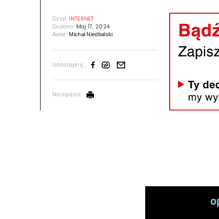
Dział:
INTERNET
Dodano:
Maj 17, 2024
Autor:
Michał Niedbalski
Udostępnij:
Narzędzia: