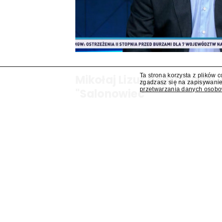
Ta strona korzysta z plików 
Mikołaj Lizut poprowadzi
zgadzasz się na zapisywanie
przetwarzania danych osob
"Salonowiec"
W jesiennej ramówce TVP Info pojawi się prog
Mikołaj Lizut – ustalił "Presserwis".