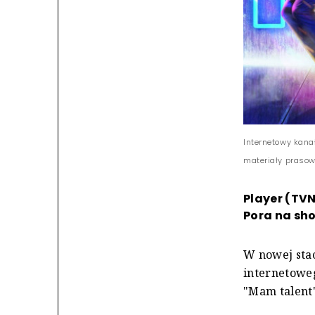
Internetowy kanał
materiały praso
Player (TVN
Pora na sh
W nowej stac
internetowe
"Mam talent"