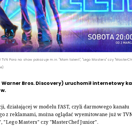
 TVN Pora na show pokazuje m.in. "Mam talent", "Lego Masters" czy "MasterChef
we)
 Warner Bros. Discovery) uruchomił internetowy k
ow.
ji, działającej w modelu FAST, czyli darmowego kanału
go z reklamami, można oglądać wyemitowane już w TVN
, "Lego Masters" czy "MasterChef Junior".