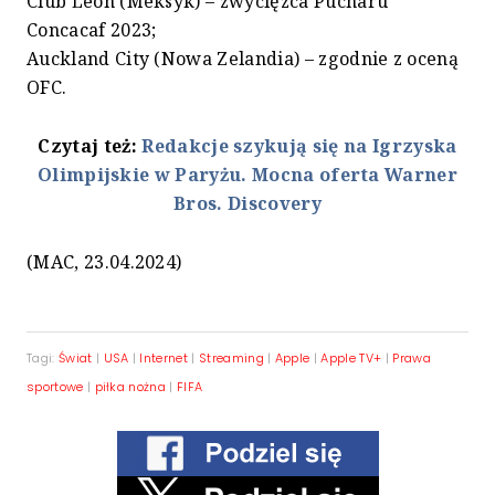
Club Leon (Meksyk) – zwycięzca Pucharu
Concacaf 2023;
Auckland City (Nowa Zelandia) – zgodnie z oceną
OFC.
Czytaj też:
Redakcje szykują się na Igrzyska
Olimpijskie w Paryżu. Mocna oferta Warner
Bros. Discovery
(MAC, 23.04.2024)
Tagi:
Świat
|
USA
|
Internet
|
Streaming
|
Apple
|
Apple TV+
|
Prawa
sportowe
|
piłka nożna
|
FIFA