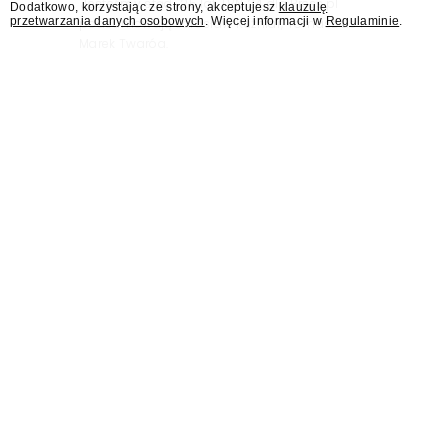
"Jesteśmy stąd". 25 lat TVN 24 dla Press.pl
Dodatkowo, korzystając ze strony, akceptujesz
klauzulę
przetwarzania danych osobowych
. Więcej informacji w
Regulaminie
.
podsumowują Jarosław Kuźniar, Tomasz Lis i
Marek Twaróg.
KRRiT: Maciejowi
Świrskiemu nadal