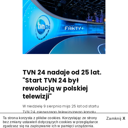
TVN 24 nadaje od 25 lat.
"Start TVN 24 był
rewolucją w polskiej
telewizji"
W niedzielę 9 sierpnia mija 25 lat od startu
TVN 24, pierwszego telewizyjnego kanału
informacyjnego w Polsce. Na ten dzień
Ta strona korzysta z plików cookies. Korzystając ze strony
Zamknij
X
bez zmiany ustawień dotyczących cookies w przeglądarce
zaplanowano finał urodzinowej trasy stacji
zgadzasz się na zapisywanie ich w pamięci urządzenia.