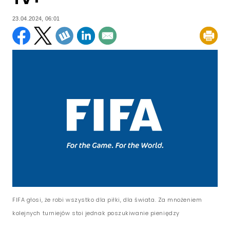
23.04.2024, 06:01
FIFA głosi, że robi wszystko dla piłki, dla świata. Za mnożeniem
kolejnych turniejów stoi jednak poszukiwanie pieniędzy