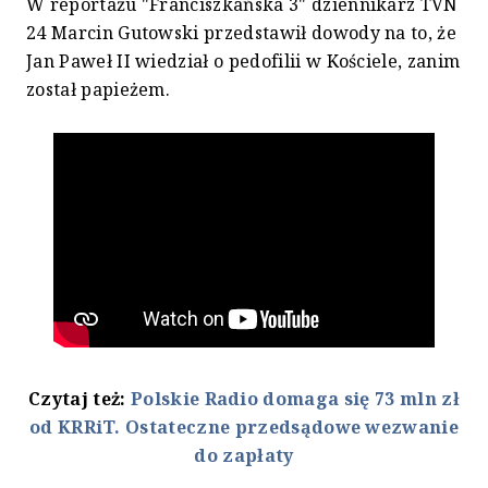
W reportażu "Franciszkańska 3" dziennikarz TVN
24 Marcin Gutowski przedstawił dowody na to, że
Jan Paweł II wiedział o pedofilii w Kościele, zanim
został papieżem.
Czytaj też:
Polskie Radio domaga się 73 mln zł
od KRRiT. Ostateczne przedsądowe wezwanie
do zapłaty