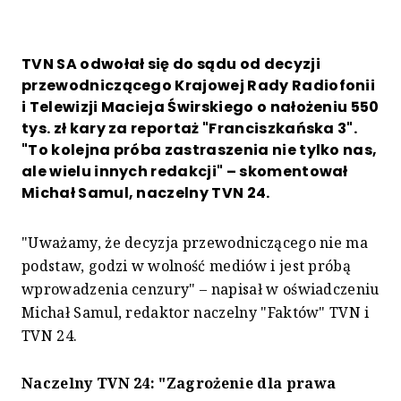
TVN SA odwołał się do sądu od decyzji
przewodniczącego Krajowej Rady Radiofonii
i Telewizji Macieja Świrskiego o nałożeniu 550
tys. zł kary za reportaż "Franciszkańska 3".
"To kolejna próba zastraszenia nie tylko nas,
ale wielu innych redakcji" – skomentował
Michał Samul, naczelny TVN 24.
"Uważamy, że decyzja przewodniczącego nie ma
podstaw, godzi w wolność mediów i jest próbą
wprowadzenia cenzury" – napisał w oświadczeniu
Michał Samul, redaktor naczelny "Faktów" TVN i
TVN 24.
Naczelny TVN 24:
"Zagrożenie dla prawa