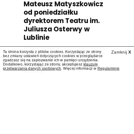
Mateusz Matyszkowicz
od poniedziałku
dyrektorem Teatru im.
Juliusza Osterwy w
Lublinie
Mateusz Matyszkowicz, były prezes Telewizji
Ta strona korzysta z plików cookies. Korzystając ze strony
Zamknij
X
Polskiej, w poniedziałek 10 sierpnia obejmie
bez zmiany ustawień dotyczących cookies w przeglądarce
stanowisko dyrektora Teatru im. Juliusza
zgadzasz się na zapisywanie ich w pamięci urządzenia.
Dodatkowo, korzystając ze strony, akceptujesz
klauzulę
Osterwy w Lublinie – dowiedział się
przetwarzania danych osobowych
. Więcej informacji w
Regulaminie
.
"Presserwis".