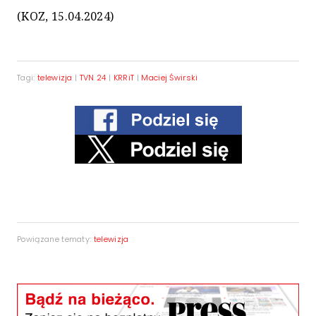
(KOZ, 15.04.2024)
Tagi:
telewizja
|
TVN 24
|
KRRiT
|
Maciej Świrski
Powiązane tematy:
telewizja