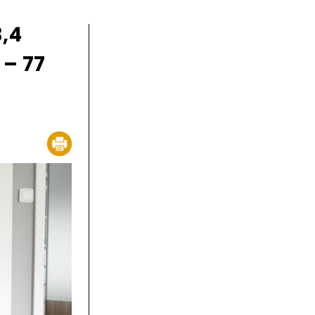
,4
– 77