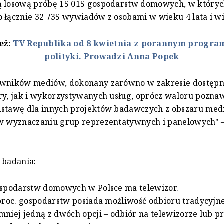
ą losową próbę 15 015 gospodarstw domowych, w który
 łącznie 32 735 wywiadów z osobami w wieku 4 lata i wi
też:
TV Republika od 8 kwietnia z porannym progr
polityki. Prowadzi Anna Popek
owników mediów, dokonany zarówno w zakresie dostępn
ury, jak i wykorzystywanych usług, oprócz waloru pozn
dstawę dla innych projektów badawczych z obszaru med
 w wyznaczaniu grup reprezentatywnych i panelowych" 
 badania:
gospodarstw domowych w Polsce ma telewizor.
 proc. gospodarstw posiada możliwość odbioru tradycyjnej
mniej jedną z dwóch opcji – odbiór na telewizorze lub pr