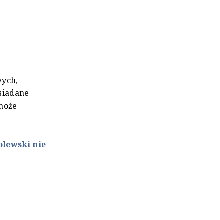
.
wych,
siadane
 może
olewski nie