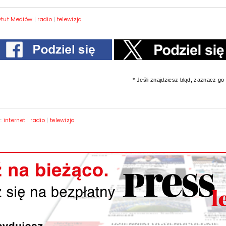
ytut Mediów
|
radio
|
telewizja
* Jeśli znajdziesz błąd, zaznacz go i
y:
internet
|
radio
|
telewizja