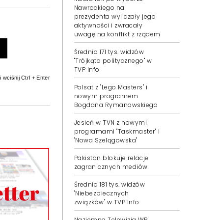
Nawrockiego na
prezydenta wyliczały jego
aktywności i zwracały
uwagę na konflikt z rządem
Średnio 171 tys. widzów
"Trójkąta politycznego" w
TVP Info
 wciśnij Ctrl + Enter
Polsat z "Lego Masters" i
nowym programem
Bogdana Rymanowskiego
Jesień w TVN z nowymi
programami "Taskmaster" i
"Nowa Szelągowska"
Pakistan blokuje relacje
zagranicznych mediów
Średnio 181 tys. widzów
"Niebezpiecznych
związków" w TVP Info
Naziemna Telewizja WP