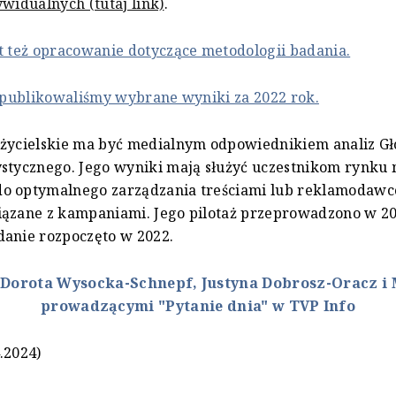
ywidualnych (tutaj link)
.
t też opracowanie dotyczące metodologii badania.
j publikowaliśmy wybrane wyniki za 2022 rok.
ożycielskie ma być medialnym odpowiednikiem analiz G
stycznego. Jego wyniki mają służyć uczestnikom rynku 
o optymalnego zarządzania treściami lub reklamodaw
iązane z kampaniami. Jego pilotaż przeprowadzono w 20
danie rozpoczęto w 2022.
:
Dorota Wysocka-Schnepf, Justyna Dobrosz-Oracz i
prowadzącymi "Pytanie dnia" w TVP Info
.2024)