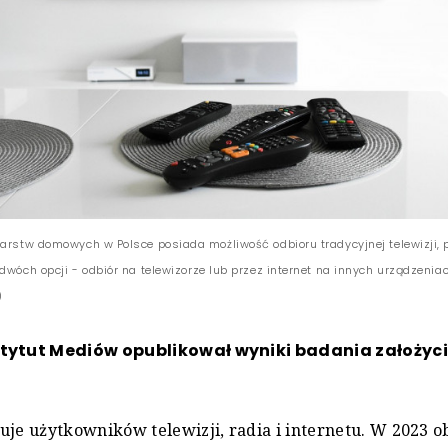
darstw domowych w Polsce posiada możliwość odbioru tradycyjnej telewizji, 
dwóch opcji - odbiór na telewizorze lub przez internet na innych urządzeni
)
stytut Mediów opublikował wyniki badania założyci
uje użytkowników telewizji, radia i internetu. W 2023 o