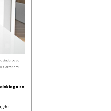
posiadając co
ach z ekranami
elskiego za
bjęło