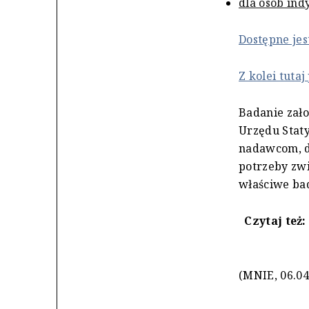
dla osób ind
Dostępne jes
Z kolei tuta
Badanie zał
Urzędu Staty
nadawcom, d
potrzeby zw
właściwe ba
Czytaj też
(MNIE, 06.04