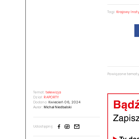
Tagi:
Krajowy Inst
Powiązane temat
Temat:
telewizja
Dział:
RAPORTY
Dodano:
Kwiecień 06, 2024
Autor:
Michał Niedbalski
Udostępnij: