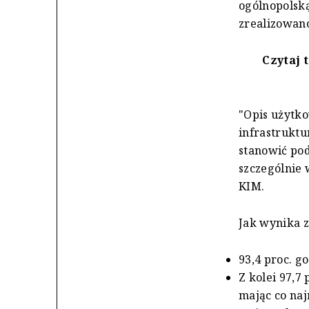
ogólnopolsk
zrealizowano
Czytaj 
"Opis użytk
infrastrukt
stanowić po
szczególnie
KIM.
Jak wynika z
93,4 proc. 
Z kolei 97,7
mając co naj