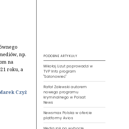
łównego
mediów, np.
PODOBNE ARTYKUŁY
com na
Mikołaj Lizut poprowadzi w
21 roku, a
TVP Info program
"Salonowiec"
Rafał Zalewski autorem
 Marek Czyż
nowego programu
kryminalnego w Polsat
News
Newsmax Polska w ofercie
platformy Avios
Media rok po wyborze