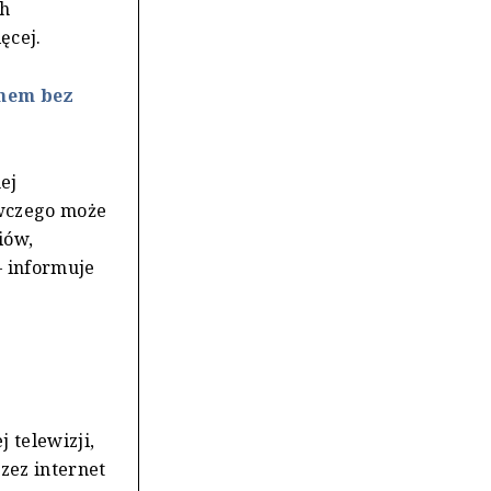
ch
ęcej.
amem bez
ej
awczego może
iów,
– informuje
 telewizji,
zez internet