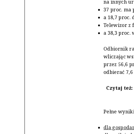
na innych ur
37 proc. ma 
a 18,7 proc.
Telewizor z
a 38,3 proc.
Odbiornik r
wliczając w
przez 56,6 
odbierać 7,6
Czytaj też
Pełne wynik
dla gospodar