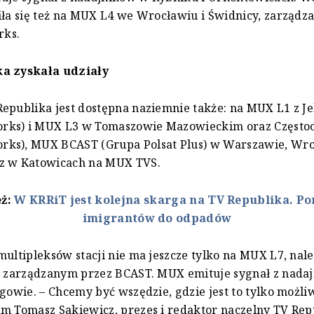
iła się też na MUX L4 we Wrocławiu i Świdnicy, zarząd
ks.
a zyskała udziały
epublika jest dostępna naziemnie także: na MUX L1 z Je
ks) i MUX L3 w Tomaszowie Mazowieckim oraz Często
ks), MUX BCAST (Grupa Polsat Plus) w Warszawie, Wro
z w Katowicach na MUX TVS.
eż:
W KRRiT jest kolejna skarga na TV Republika. P
imigrantów do odpadów
multipleksów stacji nie ma jeszcze tylko na MUX L7, na
 a zarządzanym przez BCAST. MUX emituje sygnał z nada
ogowie. – Chcemy być wszędzie, gdzie jest to tylko możli
m Tomasz Sakiewicz, prezes i redaktor naczelny TV Rep