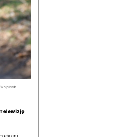
 Wojciech
Telewizję
ześniej