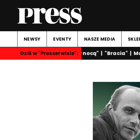
NEWSY
EVENTY
NASZE MEDIA
SKLE
Dziś w "Presserwisie":
"Rozmowy nocą"
|
"Bracia"
|
Mart