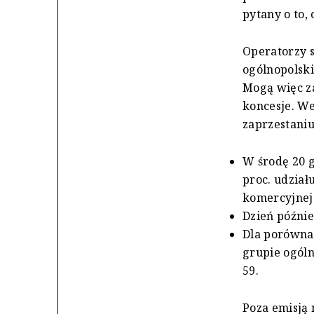
pytany o to,
Operatorzy s
ogólnopolsk
Mogą więc z
koncesje. We
zaprzestani
W środę 20 g
proc. udział
komercyjnej 
Dzień później
Dla porównan
grupie ogóln
59.
Poza emisją 