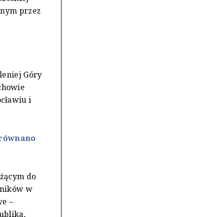
zanym przez
leniej Góry
chowie
cławiu i
orównano
leżącym do
jników w
we –
ublika,