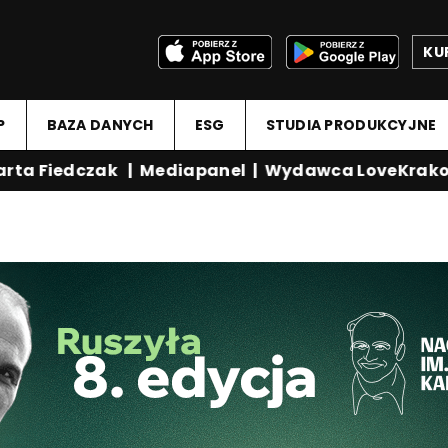
KU
P
BAZA DANYCH
ESG
STUDIA PRODUKCYJNE
a Fiedczak
|
Mediapanel
|
Wydawca LoveKrakow.