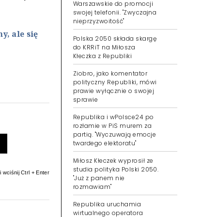
Warszawskie do promocji
swojej telefonii. "Zwyczajna
nieprzyzwoitość"
, ale się
Polska 2050 składa skargę
do KRRiT na Miłosza
Kłeczka z Republiki
Ziobro, jako komentator
polityczny Republiki, mówi
prawie wyłącznie o swojej
sprawie
Republika i wPolsce24 po
rozłamie w PiS murem za
partią. "Wyczuwają emocje
twardego elektoratu"
Miłosz Kłeczek wyprosił ze
studia polityka Polski 2050.
 wciśnij Ctrl + Enter
"Już z panem nie
rozmawiam"
Republika uruchamia
wirtualnego operatora