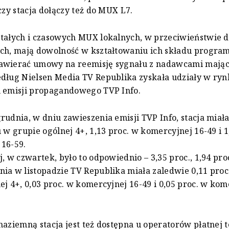
 czy stacja dołączy też do MUX L7.
tałych i czasowych MUX lokalnych, w przeciwieństwie 
ich, mają dowolność w kształtowaniu ich składu progra
awierać umowy na reemisję sygnału z nadawcami mając
dług Nielsen Media TV Republika zyskała udziały w ryn
u emisji propagandowego TVP Info.
rudnia, w dniu zawieszenia emisji TVP Info, stacja miała
u w grupie ogólnej 4+, 1,13 proc. w komercyjnej 16-49 i 1
16-59.
, w czwartek, było to odpowiednio – 3,35 proc., 1,94 proc
ia w listopadzie TV Republika miała zaledwie 0,11 proc
ej 4+, 0,03 proc. w komercyjnej 16-49 i 0,05 proc. w kom
naziemną stacja jest też dostępna u operatorów płatnej te