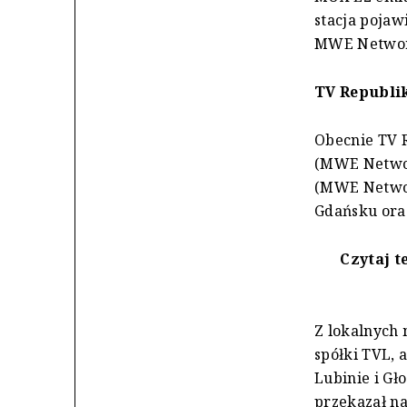
stacja pojaw
MWE Networ
TV Republik
Obecnie TV R
(MWE Networ
(MWE Networ
Gdańsku ora
Czytaj t
Z lokalnych 
spółki TVL,
Lubinie i Gł
przekazał na