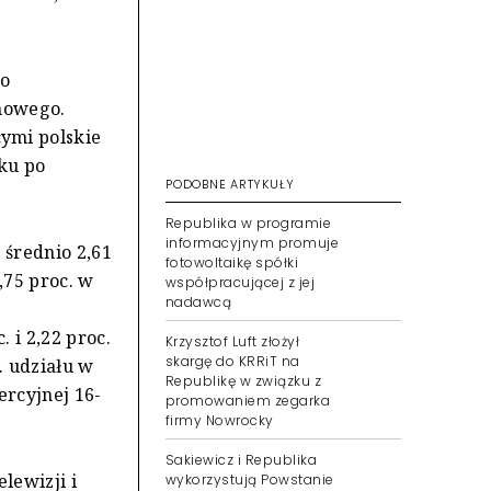
do
mowego.
ymi polskie
ku po
PODOBNE ARTYKUŁY
Republika w programie
informacyjnym promuje
 średnio 2,61
fotowoltaikę spółki
,75 proc. w
współpracującej z jej
nadawcą
. i 2,22 proc.
Krzysztof Luft złożył
skargę do KRRiT na
. udziału w
Republikę w związku z
ercyjnej 16-
promowaniem zegarka
firmy Nowrocky
Sakiewicz i Republika
lewizji i
wykorzystują Powstanie