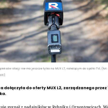
pleksów stacji nie ma jeszcze tylko na MUX L7, należącym do spółki TVL (fot.
ews)
a dołączyła do oferty MUX L2, zarządzanego przez 
ka.
uje sygnał z nadajników w Rybniku i Ornontowicach. Wc