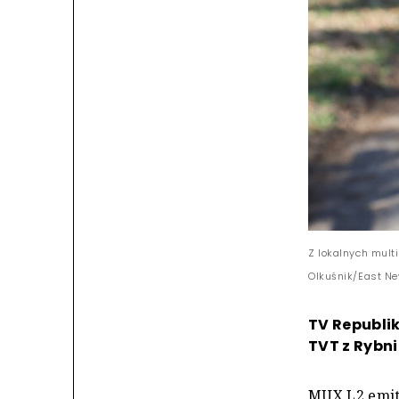
Z lokalnych multi
Olkuśnik/East N
TV Republik
TVT z Rybni
MUX L2 emit