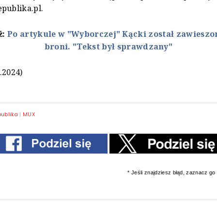
publika.pl.
ż:
Po artykule w "Wyborczej" Kącki został zawieszony
broni. "Tekst był sprawdzany"
.2024)
publika
|
MUX
* Jeśli znajdziesz błąd, zaznacz go i