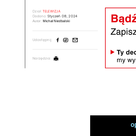
Dział:
TELEWIZJA
Dodano:
Styczeń 08, 2024
Autor:
Michał Niedbalski
Udostępnij:
Narzędzia: