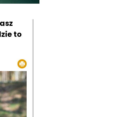
masz
zie to