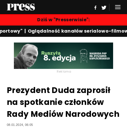
Dziś w "Presserwisie":
Sportowy"
|
Oglądalność kanałów serialowo-filmo
Reklama
Prezydent Duda zaprosił
na spotkanie członków
Rady Mediów Narodowych
08.01.2024, 06:05