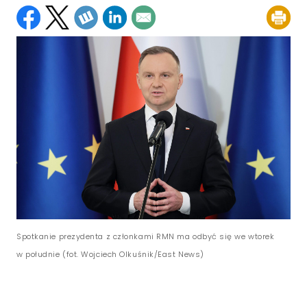
Spotkanie prezydenta z członkami RMN ma odbyć się we wtorek
w południe (fot. Wojciech Olkuśnik/East News)