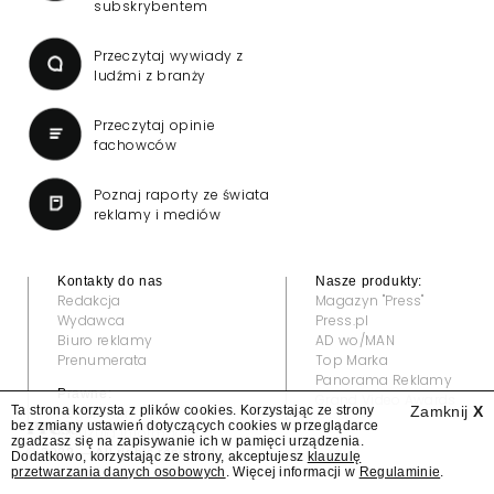
subskrybentem
Przeczytaj wywiady z
ludźmi z branży
Przeczytaj opinie
fachowców
Poznaj raporty ze świata
reklamy i mediów
Kontakty do nas
Nasze produkty:
Redakcja
Magazyn "Press"
Wydawca
Press.pl
Biuro reklamy
AD wo/MAN
Prenumerata
Top Marka
Panorama Reklamy
Prawne:
Grand Video Awards
Ta strona korzysta z plików cookies. Korzystając ze strony
Zamknij
X
Regulamin
bez zmiany ustawień dotyczących cookies w przeglądarce
Klauzula informacyjna
zgadzasz się na zapisywanie ich w pamięci urządzenia.
© 2022 — All rights reserved
Dodatkowo, korzystając ze strony, akceptujesz
klauzulę
przetwarzania danych osobowych
. Więcej informacji w
Regulaminie
.