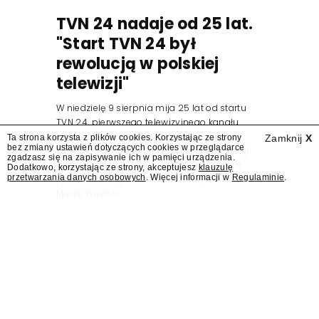
TVN 24 nadaje od 25 lat.
"Start TVN 24 był
rewolucją w polskiej
telewizji"
W niedzielę 9 sierpnia mija 25 lat od startu
TVN 24, pierwszego telewizyjnego kanału
informacyjnego w Polsce. Na ten dzień
Ta strona korzysta z plików cookies. Korzystając ze strony
Zamknij
X
bez zmiany ustawień dotyczących cookies w przeglądarce
zaplanowano finał urodzinowej trasy stacji
zgadzasz się na zapisywanie ich w pamięci urządzenia.
"Jesteśmy stąd". 25 lat TVN 24 dla Press.pl
Dodatkowo, korzystając ze strony, akceptujesz
klauzulę
przetwarzania danych osobowych
. Więcej informacji w
Regulaminie
.
podsumowują Jarosław Kuźniar, Tomasz Lis i
Marek Twaróg.