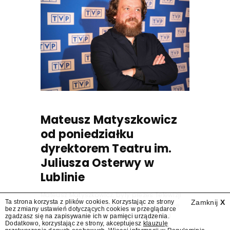
Mateusz Matyszkowicz
od poniedziałku
dyrektorem Teatru im.
Juliusza Osterwy w
Lublinie
Mateusz Matyszkowicz, były prezes Telewizji
Ta strona korzysta z plików cookies. Korzystając ze strony
Zamknij
X
Polskiej, w poniedziałek 10 sierpnia obejmie
bez zmiany ustawień dotyczących cookies w przeglądarce
stanowisko dyrektora Teatru im. Juliusza
zgadzasz się na zapisywanie ich w pamięci urządzenia.
Dodatkowo, korzystając ze strony, akceptujesz
klauzulę
Osterwy w Lublinie – dowiedział się