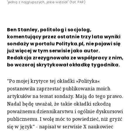
"jedną z najgłupszych, jakie widział" (fot. PAR)
Ben Stanley, politolog i socjolog,
komentujący przez ostatnie trzy lata wyniki
sondaży w portalu Polityka.pl, nie pojawi się
już więcej w tym serwisie jako autor.
Redakcja zrezygnowała ze współpracy z nim,
bo wczoraj skrytykował okładkę tygodnika.
"Po mojej krytyce tej okładki »Polityka«
postanowiła zaprzestać publikowania moich
artykułów na temat sondaży. Mają do tego prawo.
Nadal będę uważał, że takie okładki szkodzą
poważnemu dziennikarstwu i ogólnie dyskursowi
publicznemu. I wolę móc to powiedzieć, niż gryźć
się w język" - napisał w serwisie X naukowiec