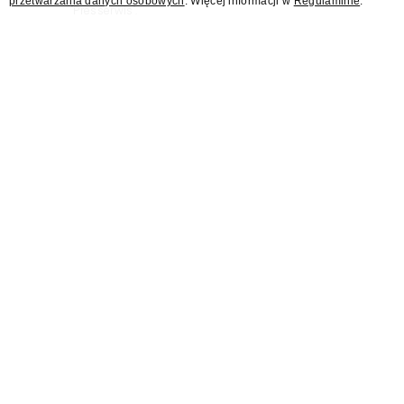
przetwarzania danych osobowych
. Więcej informacji w
Regulaminie
.
"Presserwis".
Były rzecznik MSZ Łukasz
Jasina asystentem
członkini KRRiT Marzeny