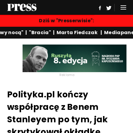
Dziś w "Presserwisie":
y nocą"
|
"Bracia"
|
Marta Fiedczak
|
Mediapanel
Reklama
Polityka.pl kończy
współpracę z Benem
Stanleyem po tym, jak
skrytykował okładkę