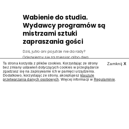
Wabienie do studia.
Wydawcy programów są
mistrzami sztuki
zapraszania gości
Dziś, jutro ani pojutrze nie da rady?
Odezwiemy się za miesiąc albo dwa.
Wydawcy programów są mistrzami sztuki
Ta strona korzysta z plików cookies. Korzystając ze strony
Zamknij
X
bez zmiany ustawień dotyczących cookies w przeglądarce
zapraszania gości.
zgadzasz się na zapisywanie ich w pamięci urządzenia.
Dodatkowo, korzystając ze strony, akceptujesz
klauzulę
przetwarzania danych osobowych
. Więcej informacji w
Regulaminie
.