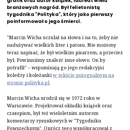
grafik oraz autor książek, laureat wielu
branżowych nagród. Był felietonistą
tygodnika "Polityka", który jako pierwszy
poinformował o jego śmierci.
"Marcin Wicha uczulał na słowa i na to, żeby nie
nadużywać wielkich liter i patosu. Nie możemy
teraz napisać, że był wielkim pisarzem, a przecież
był. Powinniśmy znaleźć inne słowo. On by
potrafił" – wspominają go jego redakcyjni
koledzy i koleżanki
w tekście pożegnalnym na
stronie polityka.pl
.
Marcin Wicha urodził się w 1972 roku w
Warszawie. Projektował okładki książek oraz
czasopism, był też wieloletnim autorem
komentarzy rysunkowych w "Tygodniku
Powszechnym". Oprócz tego współpracował z