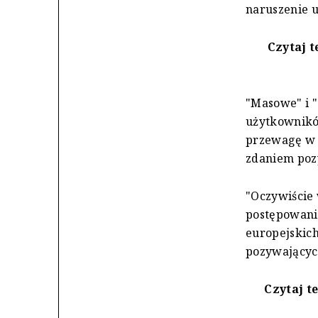
naruszenie u
Czytaj t
"Masowe" i 
użytkownikó
przewagę w 
zdaniem poz
"Oczywiście
postępowani
europejskic
pozywających
Czytaj t