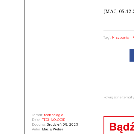
(MAC, 05.12.
Tagi:
Hiszpania
|
Powiązane temat
Temat:
technologie
Dział:
TECHNOLOGIE
Dodano:
Grudzień 05, 2023
Autor:
Maciej Weber