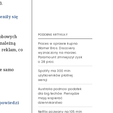
3.
niły się
PODOBNE ARTYKUŁY
sobowych
enależną
Proces w sprawie kupna
Warner Bros. Discovery
 reklam, co
wyznaczony na marzec.
Paramount zmniejszył zysk
o 28 proc.
ie samo
Spotify ma 300 mln
użytkowników płatnej
wersji
Australia podnosi podatek
dla big techów. Pieniądze
mają wspierać
ypowiedzi
dziennikarstwo
Netflix pozwany na 105 mln