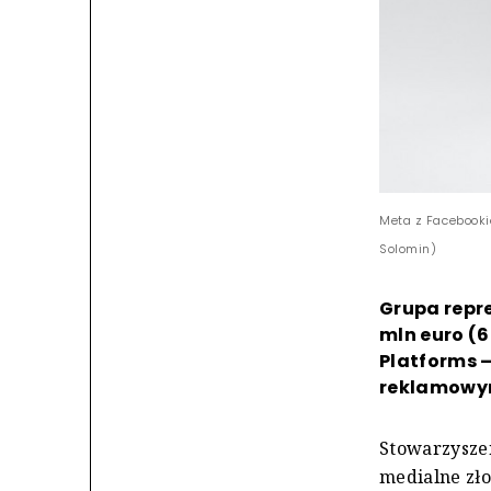
Meta z Facebook
Solomin)
Grupa repr
mln euro (6
Platforms –
reklamowy
Stowarzysze
medialne zł