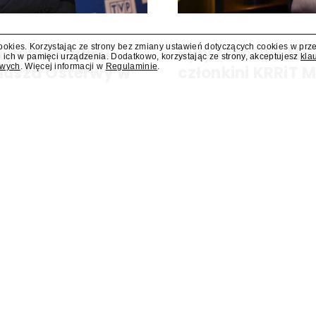
cookies. Korzystając ze strony bez zmiany ustawień dotyczących cookies w prz
 poniedziałku
Były rzecznik MS
 ich w pamięci urządzenia. Dodatkowo, korzystając ze strony, akceptujesz
kla
owych
. Więcej informacji w
Regulaminie
.
liusza Osterwy w
członkini KRRiT 
Do Krajowej Rady Radiofonii i Te
Ministerstwa Spraw Zagraniczn
kiej, w poniedziałek 10 sierpnia
dowiedział się "Presserwis".
za Osterwy w Lublinie – dowiedział