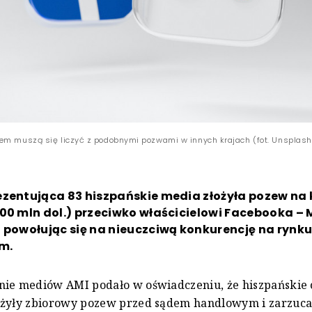
iem muszą się liczyć z podobnymi pozwami w innych krajach (fot. Unsplas
ezentująca 83 hiszpańskie media złożyła pozew na
00 mln dol.) przeciwko właścicielowi Facebooka –
 powołując się na nieuczciwą konkurencję na rynk
m.
nie mediów AMI podało w oświadczeniu, że hiszpańskie 
ożyły zbiorowy pozew przed sądem handlowym i zarzuca