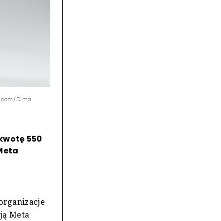
h.com/Dima
 kwotę 550
 Meta
u
organizacje
ją Meta