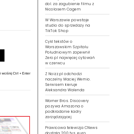
dol. za zagubienie filmu z
Nicolasem Cagem
W Warszawie powstaje
studio do sprzedaży na
TikTok Shop
Cykl tekstów o
Warszawskim Szpitalu
Południowym zapewnił
Zero.pl najwięcej cytowań
w czerwcu
Z Noizz.pl odchodzi
 wciśnij Ctrl + Enter
naczelny Maciej Wernio.
Serwisem kieruje
Aleksandra Walenda
Warner Bros. Discovery
pozywa Amazona o
podkradanie kadry
zarządzającej
Prawicowa telewizja CNews
dostała 200 tys. euro