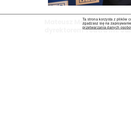
Ta strona korzysta z plików 
Mateusz Matyszkowicz od
zgadzasz się na zapisywanie
przetwarzania danych osob
dyrektorem Teatru im. Ju
Lublinie
Mateusz Matyszkowicz, były prezes Telewizji Pols
obejmie stanowisko dyrektora Teatru im. Julius
się "Presserwis".