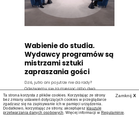
Wabienie do studia.
Wydawcy programów są
mistrzami sztuki
zapraszania gości
Dziś, jutro ani pojutrze nie da rady?
Odezwiemy się za miesiąc albo dwa.
Wydawcy programów są mistrzami sztuki
Ta strona korzysta z plików cookies. Korzystając ze strony
Zamknij
X
bez zmiany ustawień dotyczących cookies w przeglądarce
zapraszania gości.
zgadzasz się na zapisywanie ich w pamięci urządzenia.
Dodatkowo, korzystając ze strony, akceptujesz
klauzulę
przetwarzania danych osobowych
. Więcej informacji w
Regulaminie
.