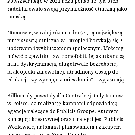
Powszechnego w 2021 roku ponad 13 tys. osób
zadeklarowało swoją przynależność etniczną jako
romską.
"Romowie, w całej różnorodności, są największą
mniejszością etniczną w Europie i borykają się z
ubóstwem i wykluczeniem społecznym. Możemy
mówić o zjawisku tzw. romofobii. Jej skutkami są
m.in. dyskryminacja, długotrwałe bezrobocie,
brak opieki zdrowotnej, utrudniony dostęp do
edukacji czy wynajęcia mieszkania" – wyjaśniają.
Billboardy powstały dla Centralnej Rady Romów
w Polsce. Za realizację kampanii odpowiadają
agencje należące do Publicis Groupe. Autorem
koncepcji kreatywnej oraz strategii jest Publicis
Worldwide, natomiast planowaniem i zakupem
nośników zajął się Spark Foundry.