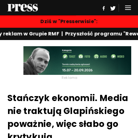
Dziś w "Presserwisie":
m w Grupie RMF | Przyszłość programu "Rewers" w 
Reklama
Stańczyk ekonomii. Media
nie traktują Glapińskiego
poważnie, więc słabo go
krytykują