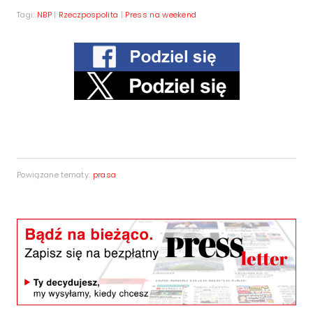
Tagi:
NBP
|
Rzeczpospolita
|
Press na weekend
Powiązane tematy:
prasa