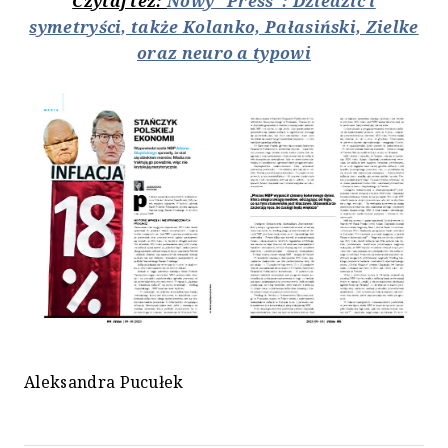
Czytaj też:
Nowy "Press": Dziedzic i
symetryści, także Kolanko, Pałasiński, Zielke
oraz neuro a typowi
Aleksandra Pucułek