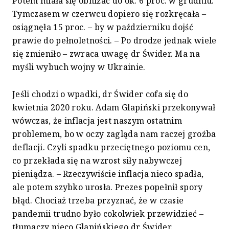
Potem miała się obniżać do ok. 6 proc. w grudniu.
Tymczasem w czerwcu dopiero się rozkręcała –
osiągnęła 15 proc. – by w październiku dojść
prawie do pełnoletności. – Po drodze jednak wiele
się zmieniło – zwraca uwagę dr Świder. Ma na
myśli wybuch wojny w Ukrainie.
Jeśli chodzi o wpadki, dr Świder cofa się do
kwietnia 2020 roku. Adam Glapiński przekonywał
wówczas, że inflacja jest naszym ostatnim
problemem, bo w oczy zagląda nam raczej groźba
deflacji. Czyli spadku przeciętnego poziomu cen,
co przekłada się na wzrost siły nabywczej
pieniądza. – Rzeczywiście inflacja nieco spadła,
ale potem szybko urosła. Prezes popełnił spory
błąd. Chociaż trzeba przyznać, że w czasie
pandemii trudno było cokolwiek przewidzieć –
tłumaczy nieco Glapińskiego dr Świder.