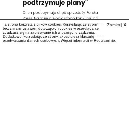
podtrzymuje plany"
Orlen podtrzymuje chęć sprzedaży Polska
Press. Na razie nie ogłoszono konkursu na
nowego prezesa wydawnictwa. Wśród graczy
Ta strona korzysta z plików cookies. Korzystając ze strony
Zamknij
X
bez zmiany ustawień dotyczących cookies w przeglądarce
zainteresowanych przejęciem wymieniano
zgadzasz się na zapisywanie ich w pamięci urządzenia.
wcześniej Grupę ZPR Media i Wirtualną Polskę.
Dodatkowo, korzystając ze strony, akceptujesz
klauzulę
przetwarzania danych osobowych
. Więcej informacji w
Regulaminie
.