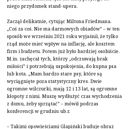
niego przydomek stand-upera.
Zaczął delikatnie, cytując Miltona Friedmana.
„Coś za coś. Nie ma darmowych obiadów” – w ten
sposób we wrześniu 2021 roku wyjaśnił, że tylko
rząd może mieć wpływ na inflację, ale kosztem
firm i budżetu. Potem już było bardziej osobiście.
M.in. zachęcał tych, którzy „odczuwają brak
miłości” i potrzebują uspokojenia, do kupna psa
lub kota. „Mam bardzo stare psy, które są
wyciągnięte poza statystyczny kres. Dwie
ogromne wilczurki, mają 12 i 13 lat, są ogromne
kłopoty z nimi. Muszę wydłużyć czas wychodzenia
z domu, żeby sprzątać” – mówił podczas
konferencji w grudniu ub.r.
– Takimi opowieściami Glapiński buduje obraz