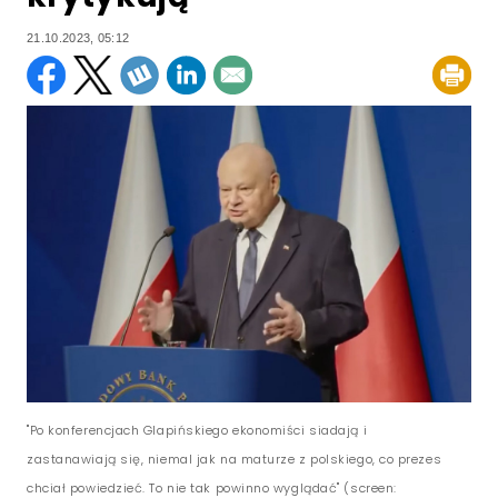
21.10.2023, 05:12
"Po konferencjach Glapińskiego ekonomiści siadają i
zastanawiają się, niemal jak na maturze z polskiego, co prezes
chciał powiedzieć. To nie tak powinno wyglądać" (screen: