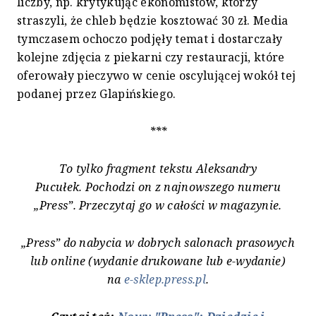
liczby, np. krytykując ekonomistów, którzy
straszyli, że chleb będzie kosztować 30 zł. Media
tymczasem ochoczo podjęły temat i dostarczały
kolejne zdjęcia z piekarni czy restauracji, które
oferowały pieczywo w cenie oscylującej wokół tej
podanej przez Glapińskiego.
***
To tylko fragment tekstu
Aleksandry
Pucułek.
Pochodzi on z najnowszego numeru
„Press”. Przeczytaj go w całości w magazynie.
„Press” do nabycia w dobrych salonach prasowych
lub online (wydanie drukowane lub e-wydanie)
na
e-sklep.press.pl
.