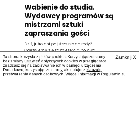
Wabienie do studia.
Wydawcy programów są
mistrzami sztuki
zapraszania gości
Dziś, jutro ani pojutrze nie da rady?
Odezwiemy się za miesiąc albo dwa.
Wydawcy programów są mistrzami sztuki
Ta strona korzysta z plików cookies. Korzystając ze strony
Zamknij
X
bez zmiany ustawień dotyczących cookies w przeglądarce
zapraszania gości.
zgadzasz się na zapisywanie ich w pamięci urządzenia.
Dodatkowo, korzystając ze strony, akceptujesz
klauzulę
przetwarzania danych osobowych
. Więcej informacji w
Regulaminie
.