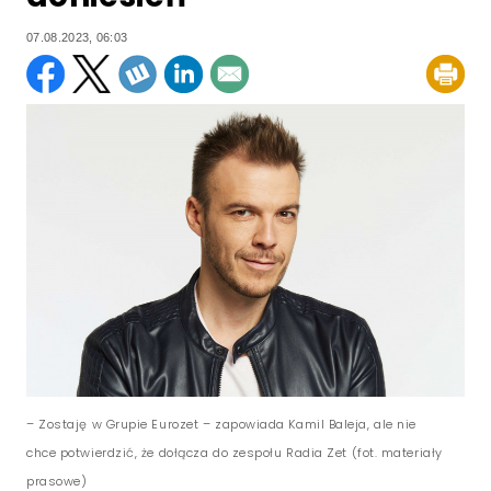
07.08.2023, 06:03
– Zostaję w Grupie Eurozet – zapowiada Kamil Baleja, ale nie
chce potwierdzić, że dołącza do zespołu Radia Zet (fot. materiały
prasowe)