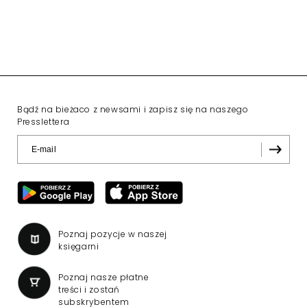
Dorota Gawryluk
poprowadziła debatę w
trakcie eventu Kancelarii