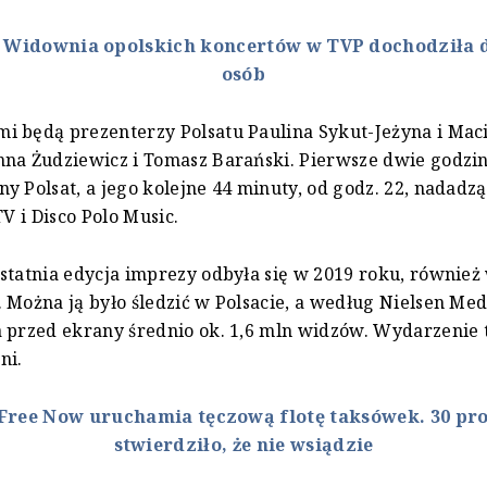
:
Widownia opolskich koncertów w TVP dochodziła d
osób
 będą prezenterzy Polsatu Paulina Sykut-Jeżyna i Maci
nna Żudziewicz i Tomasz Barański. Pierwsze dwie godzi
y Polsat, a jego kolejne 44 minuty, od godz. 22, nadadz
TV i Disco Polo Music.
statnia edycja imprezy odbyła się w 2019 roku, również
 Można ją było śledzić w Polsacie, a według Nielsen Med
 przed ekrany średnio ok. 1,6 mln widzów. Wydarzenie 
ni.
Free Now uruchamia tęczową flotę taksówek. 30 pro
stwierdziło, że nie wsiądzie