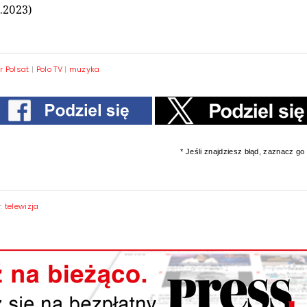
.2023)
r Polsat
|
Polo TV
|
muzyka
* Jeśli znajdziesz błąd, zaznacz go i
y:
telewizja