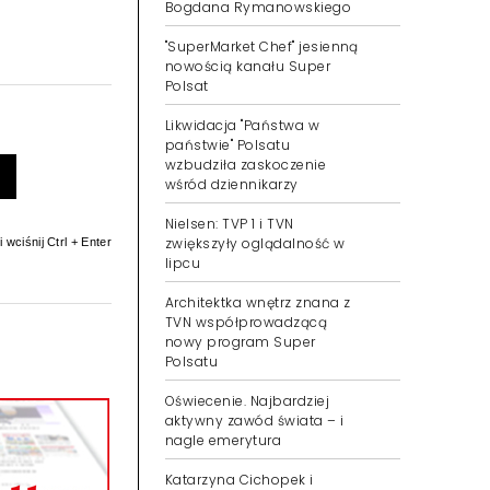
Bogdana Rymanowskiego
"SuperMarket Chef" jesienną
nowością kanału Super
Polsat
Likwidacja "Państwa w
państwie" Polsatu
wzbudziła zaskoczenie
wśród dziennikarzy
Nielsen: TVP 1 i TVN
zwiększyły oglądalność w
 wciśnij Ctrl + Enter
lipcu
Architektka wnętrz znana z
TVN współprowadzącą
nowy program Super
Polsatu
Oświecenie. Najbardziej
aktywny zawód świata – i
nagle emerytura
Katarzyna Cichopek i