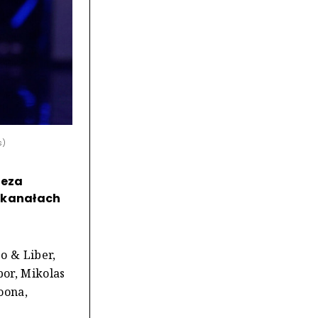
s)
reza
w kanałach
o & Liber,
bor, Mikolas
oona,