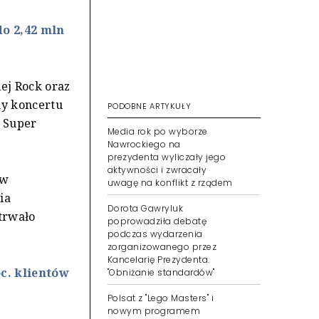
o 2,42 mln
ej Rock oraz
ny koncertu
PODOBNE ARTYKUŁY
ą Super
Media rok po wyborze
Nawrockiego na
prezydenta wyliczały jego
aktywności i zwracały
 w
uwagę na konflikt z rządem
ia
Dorota Gawryluk
trwało
poprowadziła debatę
podczas wydarzenia
zorganizowanego przez
Kancelarię Prezydenta.
c. klientów
"Obniżanie standardów"
Polsat z "Lego Masters" i
nowym programem