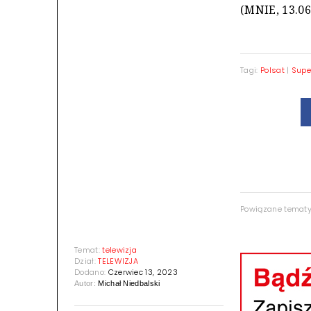
(MNIE, 13.06
Tagi:
Polsat
|
Supe
Powiązane temat
Temat:
telewizja
Dział:
TELEWIZJA
Dodano:
Czerwiec 13, 2023
Autor:
Michał Niedbalski