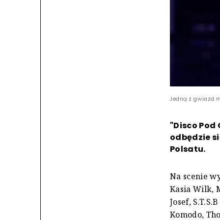
Jedną z gwiazd m
"Disco Pod 
odbędzie s
Polsatu.
Na scenie wy
Kasia Wilk, 
Josef, S.T.S
Komodo, Thom