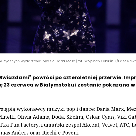
uzycznych wydarzenia będzie Daria Marx (fot. Wojciech Olkuśnik/East New
Gwiazdami" powróci po czteroletniej przerwie. Imp
ię 23 czerwca w Białymstoku i zostanie pokazana 
stąpią wykonawcy muzyki pop i dance: Daria Marx, Mez
Minelli, Olivia Adams, Doda, Skolim, Oskar Cyms, Viki Ga
.B Fka Fun Factory, rumuński zespół Akcent, Velvet, ATC, L
as Anders oraz Ricchi e Poveri.