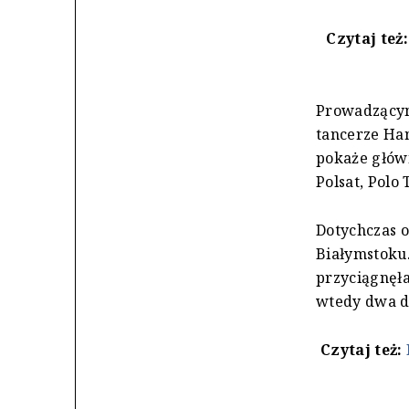
Czytaj też
Prowadzącymi
tancerze Ha
pokaże główn
Polsat, Polo 
Dotychczas o
Białymstoku.
przyciągnęła
wtedy dwa d
Czytaj też: