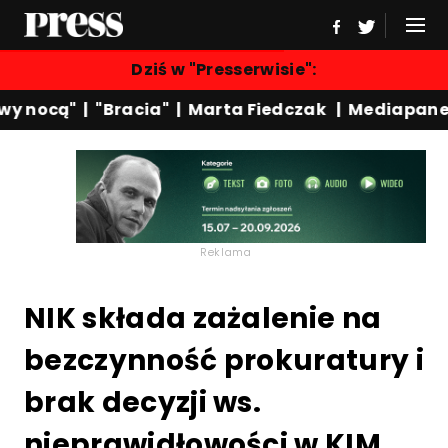
Dziś w "Presserwisie":
 nocą"
|
"Bracia"
|
Marta Fiedczak
|
Mediapanel
Reklama
NIK składa zażalenie na
bezczynność prokuratury i
brak decyzji ws.
nieprawidłowości w KIM