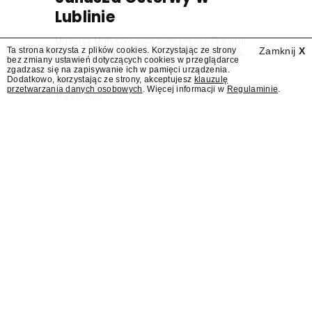
Lublinie
Mateusz Matyszkowicz, były prezes Telewizji
Ta strona korzysta z plików cookies. Korzystając ze strony
Zamknij
X
Polskiej, w poniedziałek 10 sierpnia obejmie
bez zmiany ustawień dotyczących cookies w przeglądarce
stanowisko dyrektora Teatru im. Juliusza
zgadzasz się na zapisywanie ich w pamięci urządzenia.
Dodatkowo, korzystając ze strony, akceptujesz
klauzulę
Osterwy w Lublinie – dowiedział się
przetwarzania danych osobowych
. Więcej informacji w
Regulaminie
.
"Presserwis".