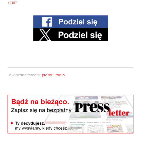
KRRiT
Powiązane tematy:
prasa
|
radio