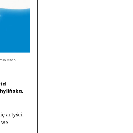
 mln osób
wid
hylińska,
ę artyści,
ń we