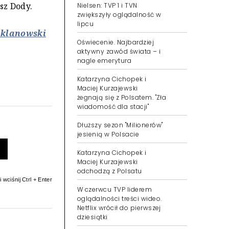
sz Dody.
Nielsen: TVP 1 i TVN
zwiększyły oglądalność w
lipcu
uklanowski
Oświecenie. Najbardziej
aktywny zawód świata – i
nagle emerytura
Katarzyna Cichopek i
Maciej Kurzajewski
żegnają się z Polsatem. "Zła
wiadomość dla stacji"
Dłuższy sezon "Milionerów"
jesienią w Polsacie
Katarzyna Cichopek i
Maciej Kurzajewski
odchodzą z Polsatu
 wciśnij Ctrl + Enter
W czerwcu TVP liderem
oglądalności treści wideo.
Netflix wrócił do pierwszej
dziesiątki