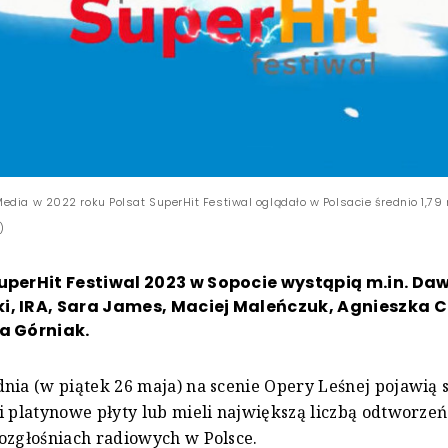
edia w 2022 roku Polsat SuperHit Festiwal oglądało w Polsacie średnio 1,79
)
uperHit Festiwal 2023 w Sopocie wystąpią m.in. Da
, IRA, Sara James, Maciej Maleńczuk, Agnieszka C
a Górniak.
nia (w piątek 26 maja) na scenie Opery Leśnej pojawią si
i platynowe płyty lub mieli największą liczbą odtworze
ozgłośniach radiowych w Polsce.