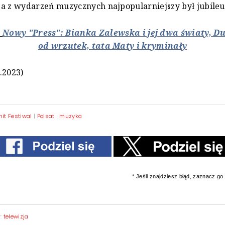
a z wydarzeń muzycznych najpopularniejszy był jubileu
:
Nowy "Press": Bianka Zalewska i jej dwa światy, D
od wrzutek, tata Maty i kryminały
.2023)
hit Festiwal
|
Polsat
|
muzyka
* Jeśli znajdziesz błąd, zaznacz go i
y:
telewizja