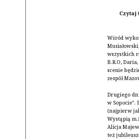
Czytaj 
Wśród wykon
Musiałowski,
wszystkich r
B.R.O, Daria,
scenie będzi
zespół Mazo
Drugiego dni
w Sopocie". 
(najpierw ja
Wystąpią m.i
Alicja Majew
też jubileusz