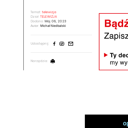
Temat:
telewizja
Dział:
TELEWIZJA
Dodano:
Maj 06, 2023
Autor:
Michał Niedbalski
Udostępnij:
Narzędzia: