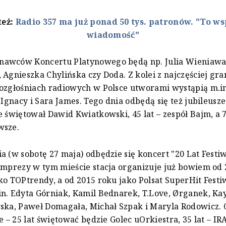
też:
Radio 357 ma już ponad 50 tys. patronów. "To w
wiadomość"
awców Koncertu Platynowego będą np. Julia Wieniawa 
 Agnieszka Chylińska czy Doda. Z kolei z najczęściej gr
ozgłośniach radiowych w Polsce utworami wystąpią m.in
 Ignacy i Sara James. Tego dnia odbędą się też jubileusze:
e świętował Dawid Kwiatkowski, 45 lat – zespół Bajm, a 7
wsze.
a (w sobotę 27 maja) odbędzie się koncert "20 Lat Festiw
Imprezy w tym mieście stacja organizuje już bowiem od
ko TOPtrendy, a od 2015 roku jako Polsat SuperHit Festiw
n. Edyta Górniak, Kamil Bednarek, T.Love, Ørganek, Ka
ska, Paweł Domagała, Michał Szpak i Maryla Rodowicz. 
e – 25 lat świętować będzie Golec uOrkiestra, 35 lat – IRA