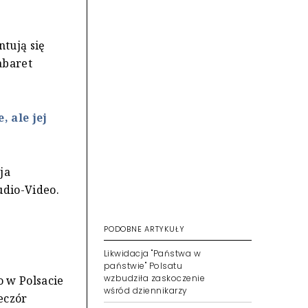
ntują się
abaret
 ale jej
ja
udio-Video.
PODOBNE ARTYKUŁY
Likwidacja "Państwa w
państwie" Polsatu
wzbudziła zaskoczenie
o w Polsacie
wśród dziennikarzy
eczór