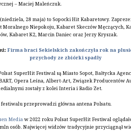
ycznej – Maciej Maleńczuk.
 (niedziela, 28 maja) to Sopocki Hit Kabaretowy. Zapreze
et Moralnego Niepokoju, Kabaret Skeczów Męczących, K
w, Kabaret K2, Marcin Daniec oraz Jerzy Kryszak.
eż:
Firma braci Sekielskich zakończyła rok na plusie,
przychody ze zbiórki spadły
olsat SuperHit Festiwal są Miasto Sopot, Bałtycka Agenc
BART, Opera Leśna, Albert-Art, Związek Producentów A
dialnymi zostały z kolei Interia i Radio Zet.
 festiwalu przeprowadzi główna antena Polsatu.
sen Media
w 2022 roku Polsat SuperHit Festiwal oglądał
 mln osób. Najwięcej widzów tradycyjnie przyciągnął wi