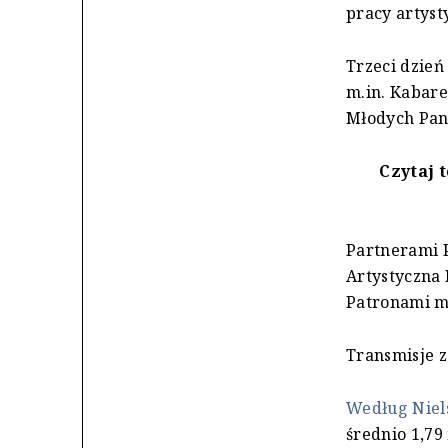
pracy artyst
Trzeci dzień
m.in. Kabar
Młodych Panó
Czytaj t
Partnerami P
Artystyczna 
Patronami me
Transmisje z
Według Niel
średnio 1,79