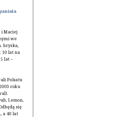
spaniała
i Maciej
anymi we
. bryska,
 10 lat na
5 lat –
ali Polsatu
 2003 roku
al).
yah, Lemon,
Odbędą się
, a 40 lat