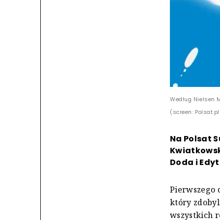
Według Nielsen M
(screen: Polsat.pl
Na Polsat S
Kwiatkowski
Doda i Edyt
Pierwszego d
który zdobyl
wszystkich r