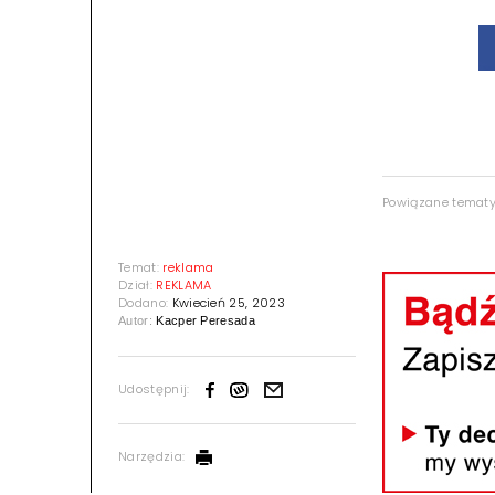
Powiązane temat
Temat:
reklama
Dział:
REKLAMA
Dodano:
Kwiecień 25, 2023
Autor:
Kacper Peresada
Udostępnij:
Narzędzia: