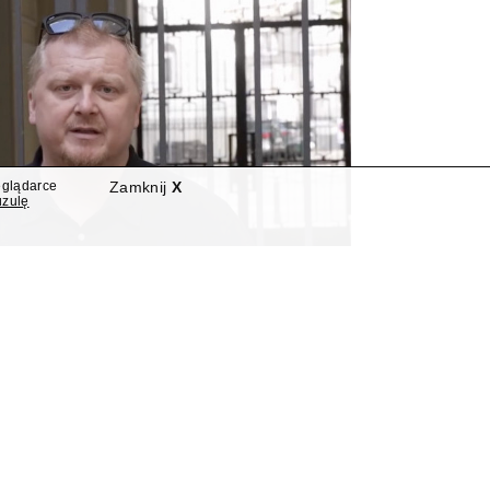
eglądarce
Zamknij
X
uzulę
autorem nowego programu
Polsat News
rter "Interwencji" Polsatu, poprowadzi nowy program