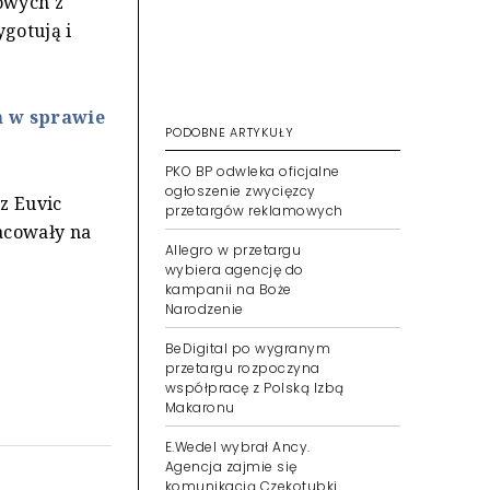
owych z
gotują i
 w sprawie
PODOBNE ARTYKUŁY
PKO BP odwleka oficjalne
ogłoszenie zwycięzcy
z Euvic
przetargów reklamowych
acowały na
Allegro w przetargu
wybiera agencję do
kampanii na Boże
Narodzenie
BeDigital po wygranym
przetargu rozpoczyna
współpracę z Polską Izbą
Makaronu
E.Wedel wybrał Ancy.
Agencja zajmie się
komunikacją Czekotubki