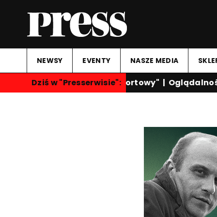
NEWSY
EVENTY
NASZE MEDIA
SKLE
Dziś w "Presserwisie":
"Przegląd Sportowy"
|
Oglądalność k