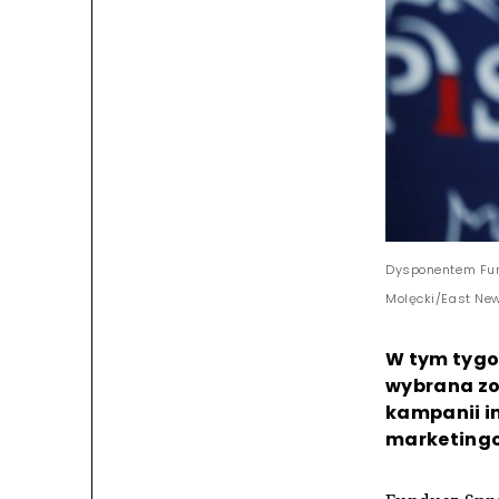
Dysponentem Fund
Molęcki/East Ne
W tym tygo
wybrana zo
kampanii i
marketingo