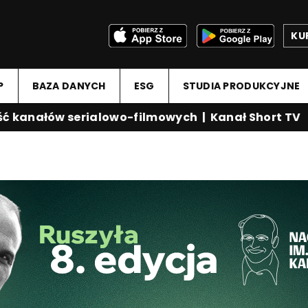
KU
P
BAZA DANYCH
ESG
STUDIA PRODUKCYJNE
anałów serialowo-filmowych
|
Kanał Short TV
|
M