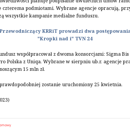
awiedliwości planuje podpisanie dwuletnich umów ram
 czterema podmiotami. Wybrane agencje opracują, przy
ą wszystkie kampanie medialne funduszu.
Przewodniczący KRRiT prowadzi dwa postępowania
"Kropki nad i" TVN 24
fundusz współpracował z dwoma konsorcjami: Sigma Bis 
ro Polska z Uniqa. Wybrane w sierpniu ub.r. agencje pr
noszącym 15 mln zł.
jprawdopodobniej zostanie uruchomiony 25 kwietnia.
2023)
klamowy