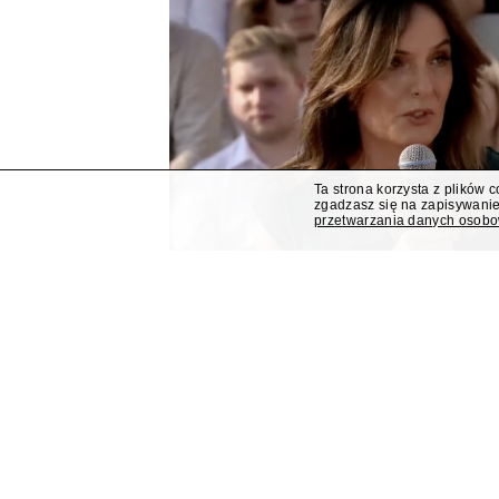
Ta strona korzysta z plików 
zgadzasz się na zapisywanie
przetwarzania danych osob
Dorota Gawryluk poprowa
trakcie eventu Kancelarii
Dziennikarka Polsat News Dorota Gawryluk po