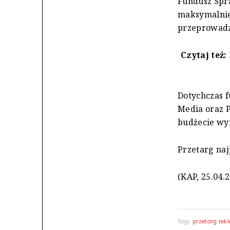
Fundusz Spr
maksymalnie
przeprowadz
Czytaj też:
Dotychczas 
Media oraz P
budżecie wy
Przetarg na
(KAP, 25.04.
Tagi:
przetarg re