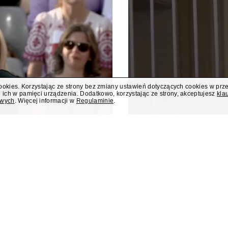
cookies. Korzystając ze strony bez zmiany ustawień dotyczących cookies w prz
 ich w pamięci urządzenia. Dodatkowo, korzystając ze strony, akceptujesz
kla
owych
. Więcej informacji w
Regulaminie
.
dziła debatę w
Rafał Zalewski 
 Prezydenta
kryminalnego w 
prowadziła debatę publicystów
Rafał Zalewski, wieloletni repo