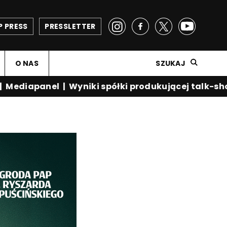
P PRESS
PRESSLETTER
O NAS
SZUKAJ
ediapanel
|
Wyniki spółki produkującej talk-show 