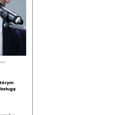
iotr
którym
obsługę