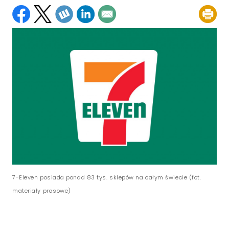
7-Eleven posiada ponad 83 tys. sklepów na całym świecie (fot.
materiały prasowe)