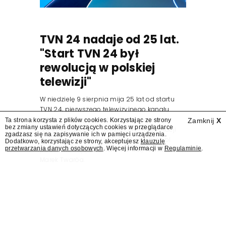
TVN 24 nadaje od 25 lat.
"Start TVN 24 był
rewolucją w polskiej
telewizji"
W niedzielę 9 sierpnia mija 25 lat od startu
TVN 24, pierwszego telewizyjnego kanału
informacyjnego w Polsce. Na ten dzień
Ta strona korzysta z plików cookies. Korzystając ze strony
Zamknij
X
bez zmiany ustawień dotyczących cookies w przeglądarce
zaplanowano finał urodzinowej trasy stacji
zgadzasz się na zapisywanie ich w pamięci urządzenia.
"Jesteśmy stąd". 25 lat TVN 24 dla Press.pl
Dodatkowo, korzystając ze strony, akceptujesz
klauzulę
przetwarzania danych osobowych
. Więcej informacji w
Regulaminie
.
podsumowują Jarosław Kuźniar, Tomasz Lis i
Marek Twaróg.