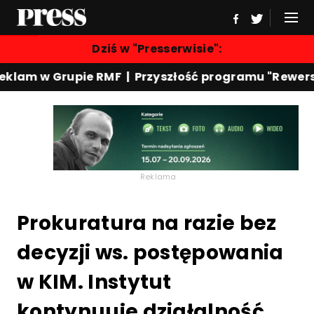
Dziś w "Presserwisie":
rupie RMF | Przyszłość programu "Rewers" w ramów
Reklama
Prokuratura na razie bez
decyzji ws. postępowania
w KIM. Instytut
kontynuuje działalność