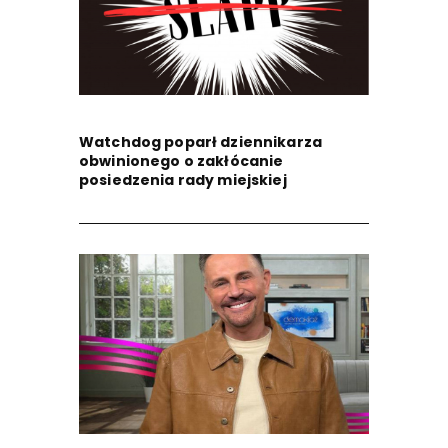
Watchdog poparł dziennikarza
obwinionego o zakłócanie
posiedzenia rady miejskiej