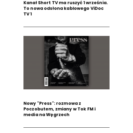
Kanał Short TV ma ruszyć 1 września.
To nowa odsłona kablowego ViDoc
TV 1
Nowy "Press": rozmowa z
Poczobutem, zmiany w Tok FM i
media na Węgrzech