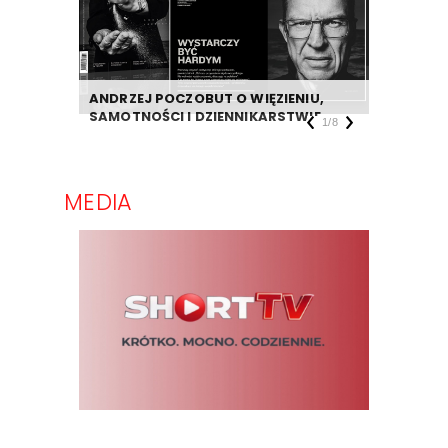
ANDRZEJ POCZOBUT O WIĘZIENIU,
DZIENNIK
SAMOTNOŚCI I DZIENNIKARSTWIE
TAKIEJ F
1
/
8
MEDIA