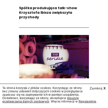
Spółka produkująca talk-show
Krzysztofa Ibisza zwiększyła
przychody
Ta strona korzysta z plików cookies. Korzystając ze strony
Zamknij
X
TVP Seriale liderem kanałów
bez zmiany ustawień dotyczących cookies w przeglądarce
serialowo-filmowych w grupie
zgadzasz się na zapisywanie ich w pamięci urządzenia.
Dodatkowo, korzystając ze strony, akceptujesz
klauzulę
ogólnej i 16-59
przetwarzania danych osobowych
. Więcej informacji w
Regulaminie
.