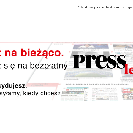
* Jeśli znajdziesz błąd, zaznacz go i