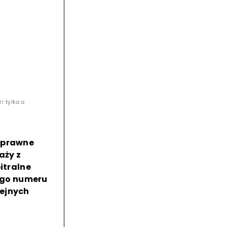
i tylko o
i prawne
aży z
itralne
ego numeru
lejnych