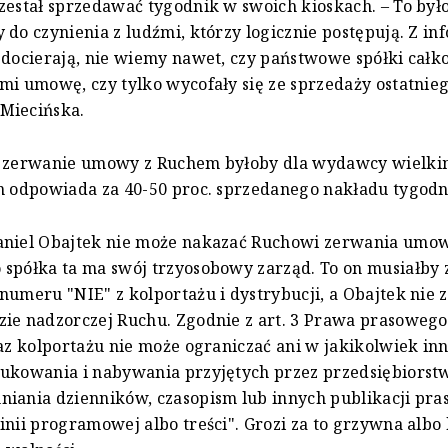
zestał sprzedawać tygodnik w swoich kioskach. – To było
 do czynienia z ludźmi, którzy logicznie postępują. Z inf
 docierają, nie wiemy nawet, czy państwowe spółki całk
mi umowę, czy tylko wycofały się ze sprzedaży ostatnie
Miecińska.
e zerwanie umowy z Ruchem byłoby dla wydawcy wielki
n odpowiada za 40-50 proc. sprzedanego nakładu tygodn
aniel Obajtek nie może nakazać Ruchowi zerwania umow
 spółka ta ma swój trzyosobowy zarząd. To on musiałby
numeru "NIE" z kolportażu i dystrybucji, a Obajtek nie 
zie nadzorczej Ruchu. Zgodnie z art. 3 Prawa prasoweg
raz kolportażu nie może ograniczać ani w jakikolwiek in
ukowania i nabywania przyjętych przez przedsiębiorst
iania dzienników, czasopism lub innych publikacji pra
inii programowej albo treści". Grozi za to grzywna albo