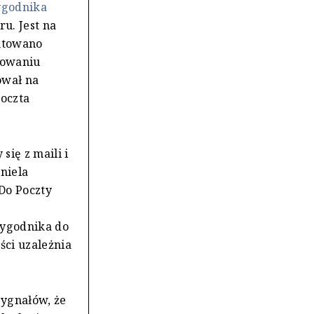
tygodnika
u. Jest na
ontowano
szowaniu
ował na
Poczta
się z maili i
niela
Do Poczty
tygodnika do
ści uzależnia
sygnałów, że