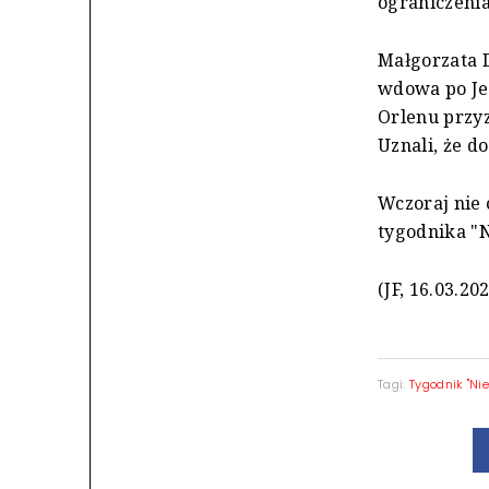
ograniczenia
Małgorzata D
wdowa po Jer
Orlenu przyz
Uznali, że d
Wczoraj nie 
tygodnika "N
(JF, 16.03.20
Tagi:
Tygodnik "Nie