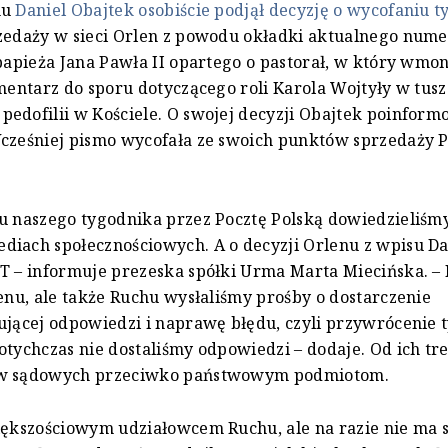
nu
Daniel Obajtek osobiście podjął decyzję o wycofaniu 
zedaży w sieci Orlen z powodu okładki aktualnego numer
 papieża Jana Pawła II opartego o pastorał, w który wm
omentarz do sporu dotyczącego roli Karola Wojtyły w tu
edofilii w Kościele. O swojej decyzji Obajtek poinform
cześniej pismo wycofała ze swoich punktów sprzedaży 
u naszego tygodnika przez Pocztę Polską dowiedzieliśmy 
iach społecznościowych. A o decyzji Orlenu z wpisu Da
T – informuje prezeska spółki Urma Marta Miecińska. – 
lenu, ale także Ruchu wysłaliśmy prośby o dostarczenie
ującej odpowiedzi i naprawę błędu, czyli przywrócenie 
otychczas nie dostaliśmy odpowiedzi – dodaje. Od ich tre
w sądowych przeciwko państwowym podmiotom.
iększościowym udziałowcem Ruchu, ale na razie nie ma 