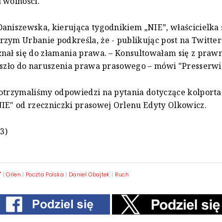
 wolności.
aniszewska, kierująca tygodnikiem „NIE”, właścicielka 
zym Urbanie podkreśla, że - publikując post na Twitter
nał się do złamania prawa. – Konsultowałam się z praw
oszło do naruszenia prawa prasowego – mówi "Presserwi
otrzymaliśmy odpowiedzi na pytania dotyczące kolport
IE" od rzeczniczki prasowej Orlenu Edyty Olkowicz.
23)
"
|
Orlen
|
Poczta Polska
|
Daniel Obajtek
|
Ruch