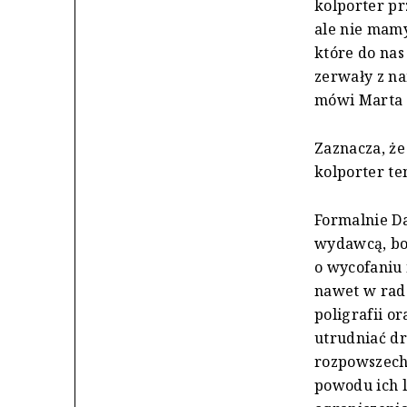
kolporter pr
ale nie mamy
które do nas
zerwały z na
mówi Marta 
Zaznacza, ż
kolporter te
Formalnie D
wydawcą, bo
o wycofaniu 
nawet w rad
poligrafii o
utrudniać dr
rozpowszechn
powodu ich l