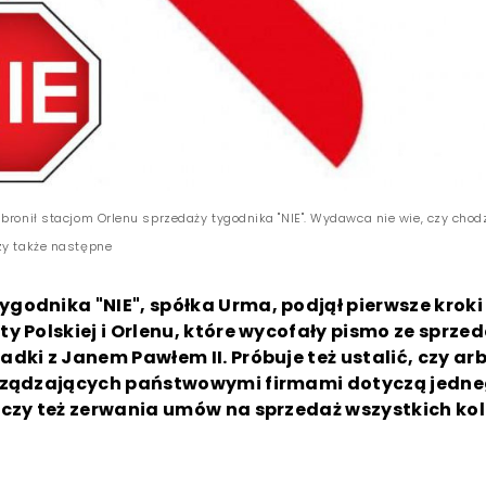
bronił stacjom Orlenu sprzedaży tygodnika "NIE". Wydawca nie wie, czy chodz
zy także następne
godnika "NIE", spółka Urma, podjął pierwsze krok
y Polskiej i Orlenu, które wycofały pismo ze sprzed
dki z Janem Pawłem II. Próbuje też ustalić, czy arb
rządzających państwowymi firmami dotyczą jedn
 czy też zerwania umów na sprzedaż wszystkich ko