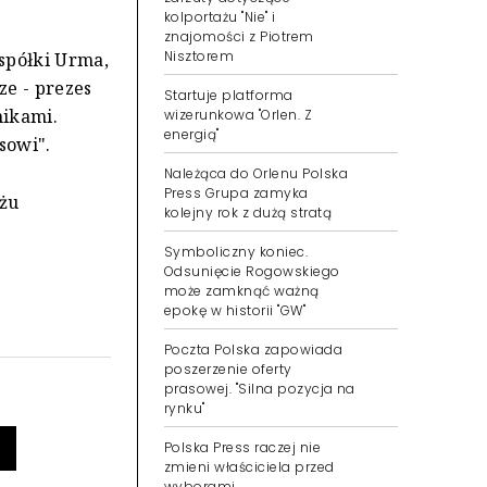
kolportażu "Nie" i
znajomości z Piotrem
Nisztorem
spółki Urma,
ze - prezes
Startuje platforma
nikami.
wizerunkowa "Orlen. Z
energią"
sowi".
Należąca do Orlenu Polska
Press Grupa zamyka
ażu
kolejny rok z dużą stratą
Symboliczny koniec.
Odsunięcie Rogowskiego
może zamknąć ważną
epokę w historii "GW"
Poczta Polska zapowiada
poszerzenie oferty
prasowej. "Silna pozycja na
rynku"
Polska Press raczej nie
zmieni właściciela przed
wyborami