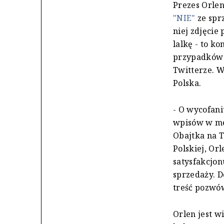
Prezes Orle
"NIE"
ze spr
niej zdjęcie
lalkę - to k
przypadków p
Twitterze. W
Polska.
- O wycofani
wpisów w med
Obajtka na T
Polskiej, Or
satysfakcjon
sprzedaży. D
treść pozwó
Orlen jest w