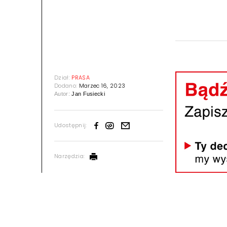
Dział:
PRASA
Dodano:
Marzec 16, 2023
Autor:
Jan Fusiecki
Udostępnij:
Narzędzia: