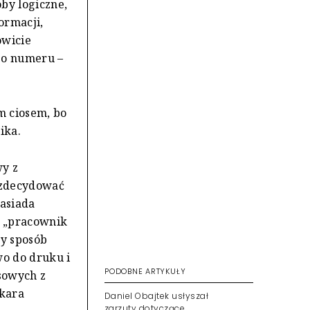
by logiczne,
ormacji,
owicie
go numeru –
m ciosem, bo
ika.
y z
 zdecydować
zasiada
o „pracownik
ny sposób
wo do druku i
PODOBNE ARTYKUŁY
sowych z
 kara
Daniel Obajtek usłyszał
zarzuty dotyczące