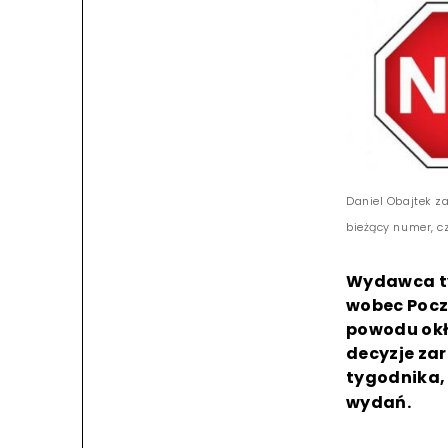
Daniel Obajtek za
bieżący numer, c
Wydawca ty
wobec Poczt
powodu okła
decyzje za
tygodnika,
wydań.